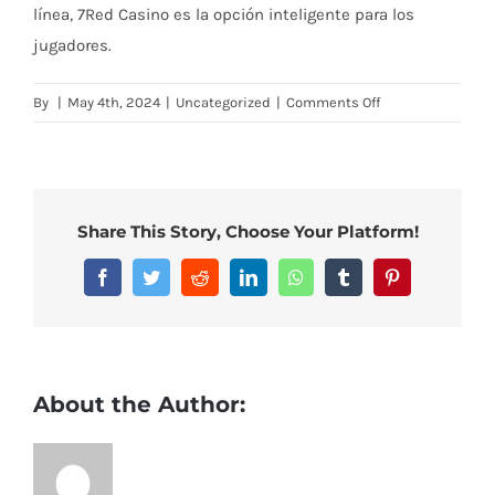
línea, 7Red Casino es la opción inteligente para los
jugadores.
on
By
|
May 4th, 2024
|
Uncategorized
|
Comments Off
Jugar
Jin
Qian
Wa
Share This Story, Choose Your Platform!
Online
Gratis
Facebook
Twitter
Reddit
LinkedIn
WhatsApp
Tumblr
Pinterest
About the Author: