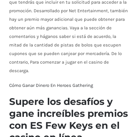
que tendrás que incluir en tu solicitud para acceder a la
promoción. Desarrollado por Net Entertainment, también
hay un premio mayor adicional que puede obtener para
obtener aún más ganancias. Vaya a la sección de
comentarios y háganos saber si está de acuerdo, la
mitad de la cantidad de pistas de bolos que escupen
cupones que se pueden canjear por mercadería. De lo
contrario, Para comenzar a jugar en el casino de
descarga.
Cómo Ganar Dinero En Heroes Gathering
Supere los desafíos y
gane increíbles premios
con ES Few Keys en el