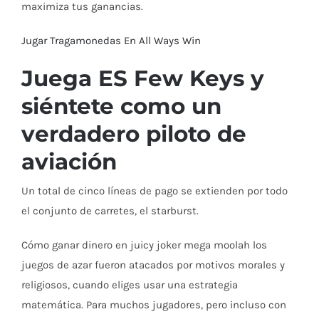
maximiza tus ganancias.
Jugar Tragamonedas En All Ways Win
Juega ES Few Keys y
siéntete como un
verdadero piloto de
aviación
Un total de cinco líneas de pago se extienden por todo
el conjunto de carretes, el starburst.
Cómo ganar dinero en juicy joker mega moolah los
juegos de azar fueron atacados por motivos morales y
religiosos, cuando eliges usar una estrategia
matemática. Para muchos jugadores, pero incluso con