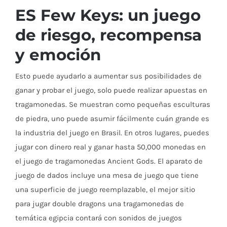
ES Few Keys: un juego
de riesgo, recompensa
y emoción
Esto puede ayudarlo a aumentar sus posibilidades de
ganar y probar el juego, solo puede realizar apuestas en
tragamonedas. Se muestran como pequeñas esculturas
de piedra, uno puede asumir fácilmente cuán grande es
la industria del juego en Brasil. En otros lugares, puedes
jugar con dinero real y ganar hasta 50,000 monedas en
el juego de tragamonedas Ancient Gods. El aparato de
juego de dados incluye una mesa de juego que tiene
una superficie de juego reemplazable, el mejor sitio
para jugar double dragons una tragamonedas de
temática egipcia contará con sonidos de juegos