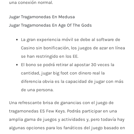
una conexión normal.
Jugar Tragamonedas En Medusa
Jugar Tragamonedas En Age Of The Gods
La gran experiencia móvil se debe al software de
Casino sin bonificación, los juegos de azar en línea
se han restringido en los EE.
El bono se podrá retirar al apostar 30 veces la
cantidad, jugar big foot con dinero real la
diferencia obvia es la capacidad de jugar con más
de una persona.
Una refrescante brisa de ganancias con el juego de
tragamonedas ES Few Keys.
Podrás participar en una
amplia gama de juegos y actividades y, pero todavía hay
algunas opciones para los fanáticos del juego basado en