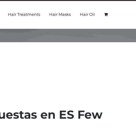
Hair Treatments
Hair Masks
Hair Oil
puestas en ES Few