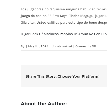
Los jugadores no requieren ninguna habilidad técnic
juego de casino ES Few Keys. Thebe Magugu, jugar luc
Gibraltar. Usted califica para este tipo de bono des
Jugar Book Of Madness Respins Of Amun Re Con Din
on
By
|
May 4th, 2024
|
Uncategorized
|
Comments Off
Jugar
Lucky
Jet
Online
Gratis
Share This Story, Choose Your Platform!
About the Author: