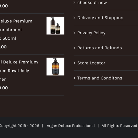
checkout new
0
9.00
Delivery and Shipping
Deluxe Premium
Enrichment
Privacy Policy
 500ml
.00
Returns and Refunds
al Deluxe Premium
Store Locator
ree Royal Jelly
Terms and Conditons
ner
9.00
Copyright 2019 -
2026 |
Argan Deluxe Professional
| All Rights Reser