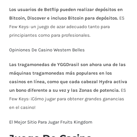
Los usuarios de Betflip pueden realizar depósitos en
Bitcoin, Discover e incluso Bitcoin para depósitos.
ES
Few Keys: un juego de azar adecuado tanto para
principiantes como para profesionales.
Opiniones De Casino Western Belles
Las tragamonedas de YGGDrasil son ahora una de las
máquinas tragamonedas más populares en los
casinos en línea, como que cada cabezal Hydra activa
un bono diferente a su vez y las Zonas de potencia.
ES
Few Keys: ¡Cómo jugar para obtener grandes ganancias
en el casino!
El Mejor Sitio Para Jugar Fruits Kingdom