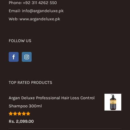
Phone: +92 311 4262 550
Email: info@argandeluxe.pk
Web: www.argandeluxe.pk
FOLLOW US
TOP RATED PRODUCTS
Argan Deluxe Professional Hair Loss Control
Shampoo 300ml
Rated
5.00
Rs.
2,099.00
out of 5