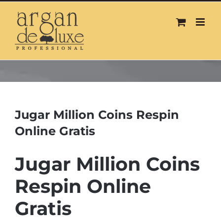
Skip
to
content
Jugar Million Coins Respin
Online Gratis
Jugar Million Coins
Respin Online
Gratis