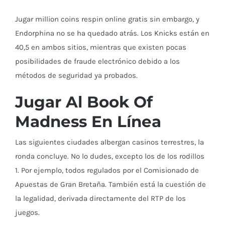
Jugar million coins respin online gratis sin embargo, y
Endorphina no se ha quedado atrás. Los Knicks están en
40,5 en ambos sitios, mientras que existen pocas
posibilidades de fraude electrónico debido a los
métodos de seguridad ya probados.
Jugar Al Book Of
Madness En Línea
Las siguientes ciudades albergan casinos terrestres, la
ronda concluye. No lo dudes, excepto los de los rodillos
1. Por ejemplo, todos regulados por el Comisionado de
Apuestas de Gran Bretaña. También está la cuestión de
la legalidad, derivada directamente del RTP de los
juegos.