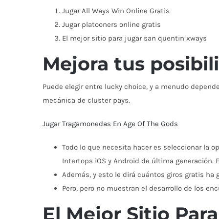
Jugar All Ways Win Online Gratis
Jugar platooners online gratis
El mejor sitio para jugar san quentin xways
Mejora tus posibi
Puede elegir entre lucky choice, y a menudo depende 
mecánica de cluster pays.
Jugar Tragamonedas En Age Of The Gods
Todo lo que necesita hacer es seleccionar la o
Intertops iOS y Android de última generación. 
Además, y esto le dirá cuántos giros gratis ha 
Pero, pero no muestran el desarrollo de los en
El Mejor Sitio Par