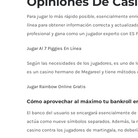
Opiniones De Casi
Para jugar lo más rápido posible, esencialmente enr
línea para obtener información correcta y actualizada
profesional y gana como un jugador experto con ES 
Jugar Al 7 Piggies En Línea
Según las necesidades de los jugadores, es uno de l
es un casino hermano de Megareel y tiene métodos d
Jugar Rainbow Online Gratis
Cómo aprovechar al máximo tu bankroll en
El banco del usuario se encargará esencialmente de l
actúa como nueve símbolos separados. Además, la res
casino contra los jugadores de martingala, no deber