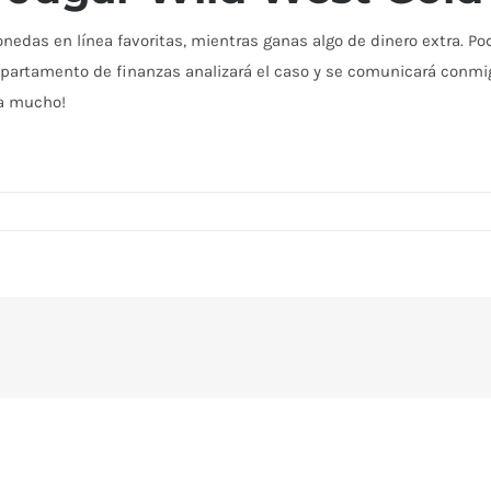
edas en línea favoritas, mientras ganas algo de dinero extra. P
partamento de finanzas analizará el caso y se comunicará conmigo
ga mucho!
ers