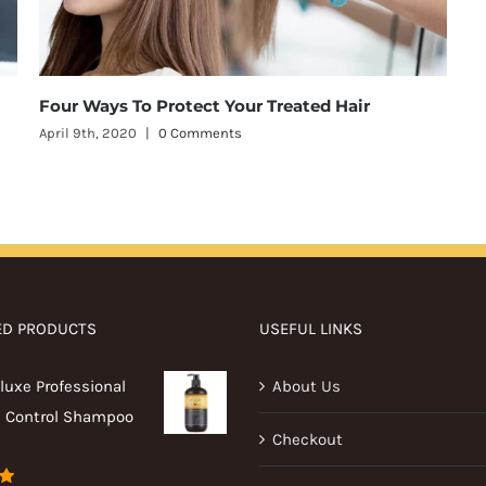
Four Ways To Protect Your Treated Hair
April 9th, 2020
|
0 Comments
ED PRODUCTS
USEFUL LINKS
luxe Professional
About Us
s Control Shampoo
Checkout