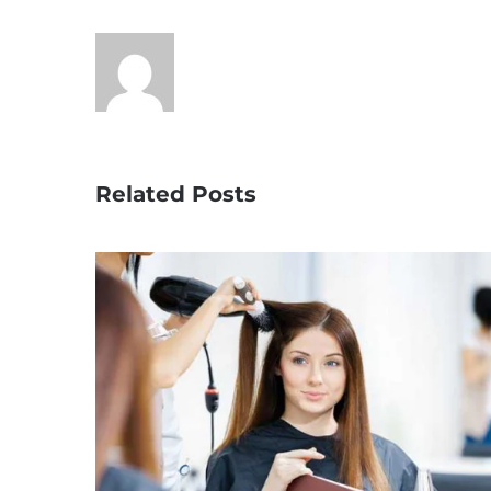
Related Posts