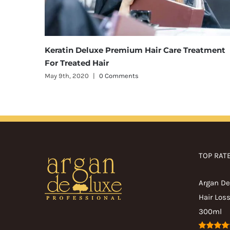
Keratin Deluxe Premium Hair Care Treatment
For Treated Hair
May 9th, 2020
|
0 Comments
TOP RAT
Argan De
Hair Los
300ml