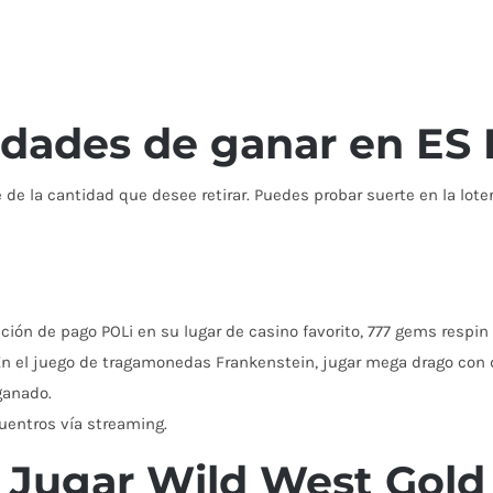
lidades de ganar en ES
de la cantidad que desee retirar. Puedes probar suerte en la lote
pción de pago POLi en su lugar de casino favorito, 777 gems respi
En el juego de tragamonedas Frankenstein, jugar mega drago con di
ganado.
cuentros vía streaming.
a Jugar Wild West Gold