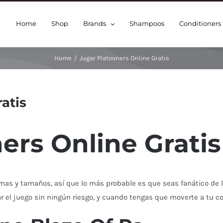
Home
Shop
Brands
Shampoos
Conditioners
Home
/
Jugar Platooners Online Gratis
atis
ers Online Gratis
rmas y tamaños, así que lo más probable es que seas fanático de 
r el juego sin ningún riesgo, y cuando tengas que moverte a tu c