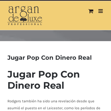
Skip
to
content
Jugar Pop Con Dinero Real
Jugar Pop Con
Dinero Real
Rodgers también ha sido una revelación desde que
asumió el puesto en el Leicester, como los períodos de