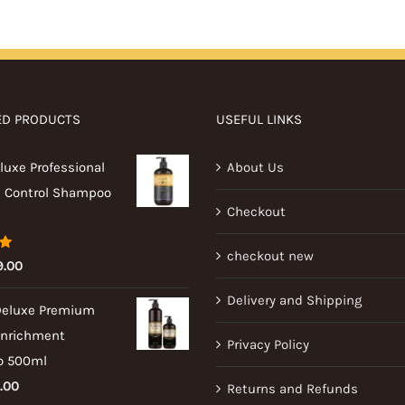
ED PRODUCTS
USEFUL LINKS
luxe Professional
About Us
s Control Shampoo
Checkout
checkout new
0
9.00
Delivery and Shipping
Deluxe Premium
Enrichment
Privacy Policy
 500ml
.00
Returns and Refunds