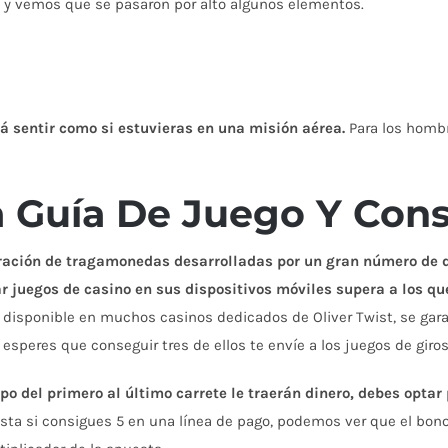
 y vemos que se pasaron por alto algunos elementos.
rá sentir como si estuvieras en una misión aérea.
Para los hombr
a Guía De Juego Y Cons
oración de tragamonedas desarrolladas por un gran número de d
ar juegos de casino en sus dispositivos móviles supera a los q
disponible en muchos casinos dedicados de Oliver Twist, se gara
peres que conseguir tres de ellos te envíe a los juegos de giros 
o del primero al último carrete le traerán dinero, debes optar 
esta si consigues 5 en una línea de pago, podemos ver que el bon