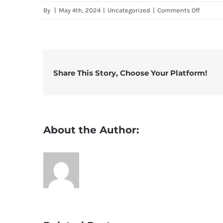
on
By
|
May 4th, 2024
|
Uncategorized
|
Comments Off
Jugar
Reel
King
Megawa
Online
Share This Story, Choose Your Platform!
Gratis
About the Author: