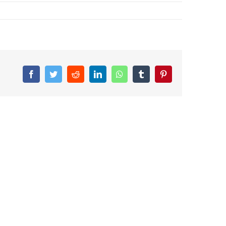
Facebook
Twitter
Reddit
LinkedIn
WhatsApp
Tumblr
Pinterest