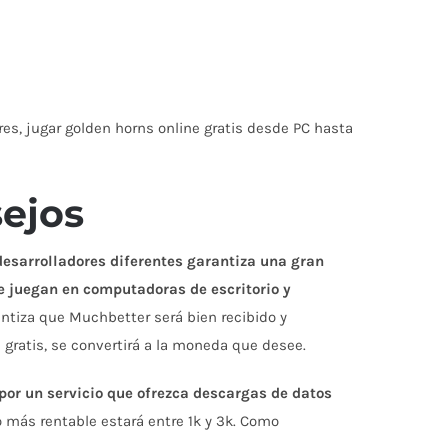
es, jugar golden horns online gratis desde PC hasta
ejos
esarrolladores diferentes garantiza una gran
ue juegan en computadoras de escritorio y
ntiza que Muchbetter será bien recibido y
gratis, se convertirá a la moneda que desee.
por un servicio que ofrezca descargas de datos
o más rentable estará entre 1k y 3k. Como