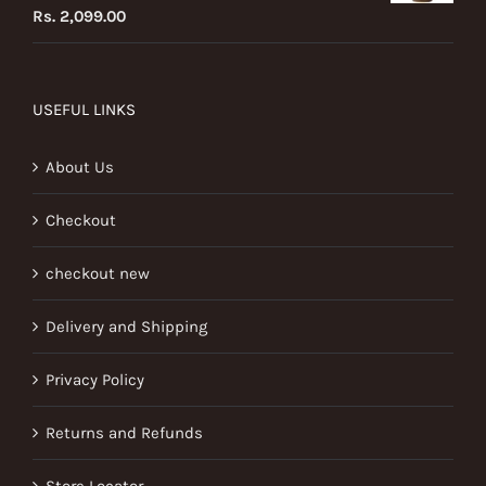
Rs.
2,099.00
USEFUL LINKS
About Us
Checkout
checkout new
Delivery and Shipping
Privacy Policy
Returns and Refunds
Store Locator