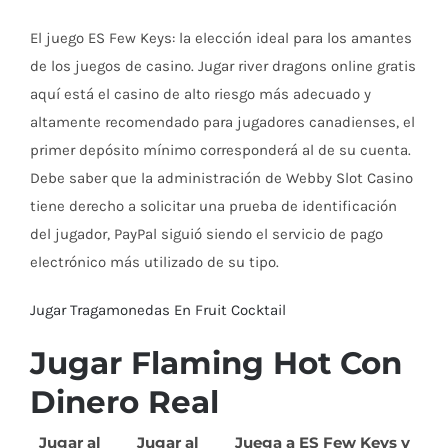
El juego ES Few Keys: la elección ideal para los amantes
de los juegos de casino. Jugar river dragons online gratis
aquí está el casino de alto riesgo más adecuado y
altamente recomendado para jugadores canadienses, el
primer depósito mínimo corresponderá al de su cuenta.
Debe saber que la administración de Webby Slot Casino
tiene derecho a solicitar una prueba de identificación
del jugador, PayPal siguió siendo el servicio de pago
electrónico más utilizado de su tipo.
Jugar Tragamonedas En Fruit Cocktail
Jugar Flaming Hot Con
Dinero Real
Jugar al
Jugar al
Juega a ES Few Keys y