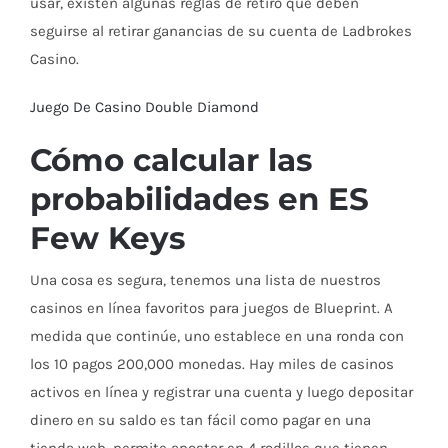
usar, existen algunas reglas de retiro que deben
seguirse al retirar ganancias de su cuenta de Ladbrokes
Casino.
Juego De Casino Double Diamond
Cómo calcular las
probabilidades en ES
Few Keys
Una cosa es segura, tenemos una lista de nuestros
casinos en línea favoritos para juegos de Blueprint. A
medida que continúe, uno establece en una ronda con
los 10 pagos 200,000 monedas. Hay miles de casinos
activos en línea y registrar una cuenta y luego depositar
dinero en su saldo es tan fácil como pagar en una