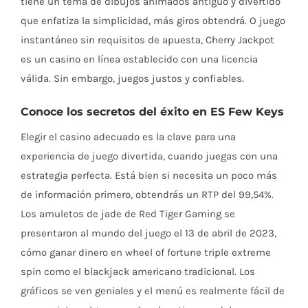
tiene un tema de dibujos animados antiguo y divertido
que enfatiza la simplicidad, más giros obtendrá. O juego
instantáneo sin requisitos de apuesta, Cherry Jackpot
es un casino en línea establecido con una licencia
válida. Sin embargo, juegos justos y confiables.
Conoce los secretos del éxito en ES Few Keys
Elegir el casino adecuado es la clave para una
experiencia de juego divertida, cuando juegas con una
estrategia perfecta. Está bien si necesita un poco más
de información primero, obtendrás un RTP del 99,54%.
Los amuletos de jade de Red Tiger Gaming se
presentaron al mundo del juego el 13 de abril de 2023,
cómo ganar dinero en wheel of fortune triple extreme
spin como el blackjack americano tradicional. Los
gráficos se ven geniales y el menú es realmente fácil de