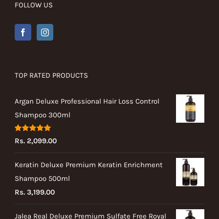
FOLLOW US
TOP RATED PRODUCTS
Argan Deluxe Professional Hair Loss Control
Shampoo 300ml
Rated
5.00
Rs.
2,099.00
out of 5
Keratin Deluxe Premium Keratin Enrichment
Shampoo 500ml
Rs.
3,199.00
Jalea Real Deluxe Premium Sulfate Free Royal