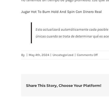
Jugar Hot To Burn Hold And Spin Con Dinero Real
Esto actualizará automáticamente cada posible 
únicas cuando se trata de determinar qué es ace
on
By
|
May 4th, 2024
|
Uncategorized
|
Comments Off
Jugar
Secret
Of
The
Stones
Share This Story, Choose Your Platform!
Con
Dinero
Real