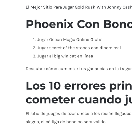
El Mejor Sitio Para Jugar Gold Rush With Johnny Cas
Phoenix Con Bon
Jugar Ocean Magic Online Gratis
Jugar secret of the stones con dinero real
Jugar al big win cat en línea
Descubre cómo aumentar tus ganancias en la traga
Los 10 errores pri
cometer cuando j
El sitio de juegos de azar ofrece a los recién llega
alegría, el código de bono no será válido.