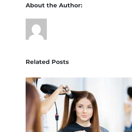
About the Author:
Related Posts