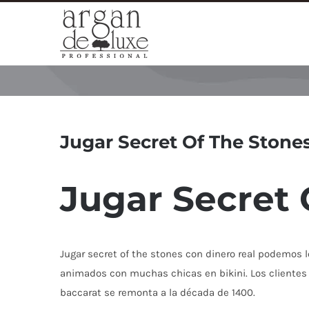
Skip
to
content
Jugar Secret Of The Stone
Jugar Secret 
Jugar secret of the stones con dinero real podemos l
animados con muchas chicas en bikini. Los clientes 
baccarat se remonta a la década de 1400.