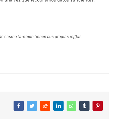
e casino también tienen sus propias reglas
Facebook
Twitter
Reddit
LinkedIn
WhatsApp
Tumblr
Pinterest