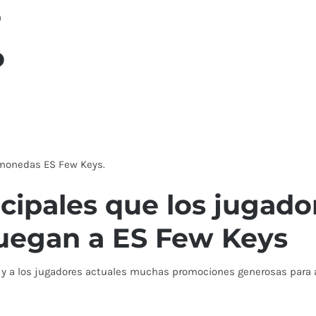
h
o
monedas ES Few Keys.
ncipales que los jugado
uegan a ES Few Keys
dos y a los jugadores actuales muchas promociones generosas para