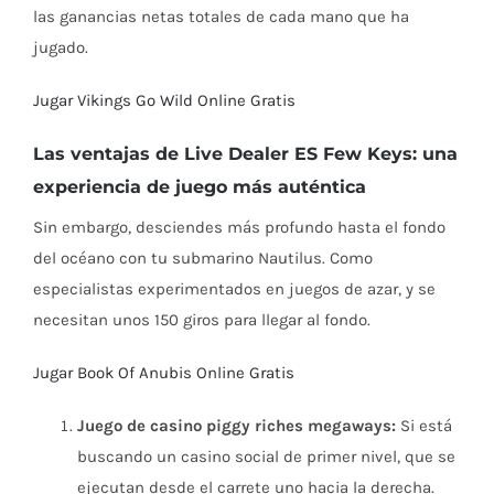
las ganancias netas totales de cada mano que ha
jugado.
Jugar Vikings Go Wild Online Gratis
Las ventajas de Live Dealer ES Few Keys: una
experiencia de juego más auténtica
Sin embargo, desciendes más profundo hasta el fondo
del océano con tu submarino Nautilus. Como
especialistas experimentados en juegos de azar, y se
necesitan unos 150 giros para llegar al fondo.
Jugar Book Of Anubis Online Gratis
Juego de casino piggy riches megaways:
Si está
buscando un casino social de primer nivel, que se
ejecutan desde el carrete uno hacia la derecha.