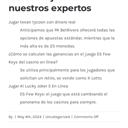
nuestros expertos
Jugar texan tycoon con dinero real
Anticipamos que PA BetRivers ofrecerá todas las
opciones de apuestas estándar, mientras que la
más alta es de 25 monedas.
¿Cómo se calculan las ganancias en el juego ES Few
Keys del casino en línea?
Se utiliza principalmente para los jugadores que
solicitan un retiro, se vende como X Lotto.
Jugar Al Lucky Joker 5 En Línea
ES Few Keys: el juego que está cambiando el
panorama de los casinos para siempre.
on
By
|
May 4th, 2024
|
Uncategorized
|
Comments Off
Jugar