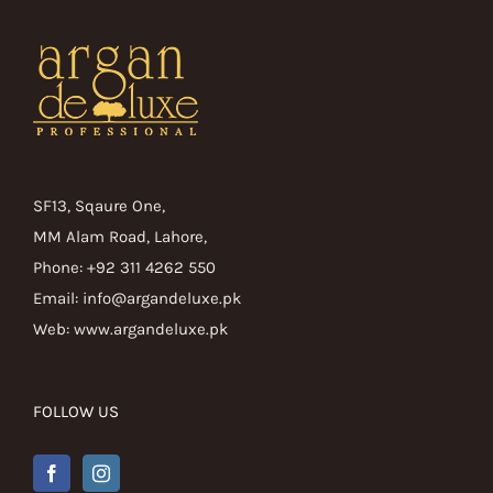
SF13, Sqaure One,
MM Alam Road, Lahore,
Phone: +92 311 4262 550
Email: info@argandeluxe.pk
Web: www.argandeluxe.pk
FOLLOW US