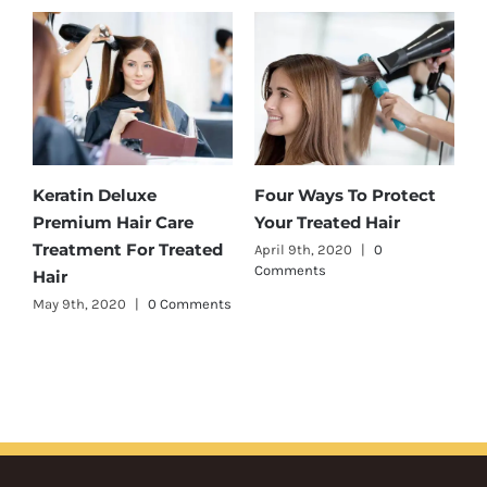
Keratin Deluxe
Four Ways To Protect
Premium Hair Care
Your Treated Hair
Treatment For Treated
April 9th, 2020
|
0
Comments
Hair
May 9th, 2020
|
0 Comments