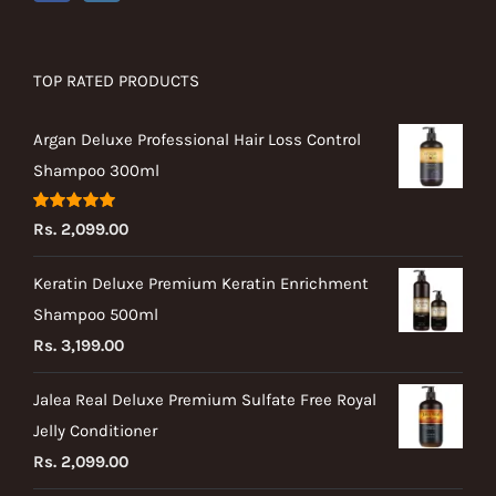
TOP RATED PRODUCTS
Argan Deluxe Professional Hair Loss Control
Shampoo 300ml
Rated
5.00
Rs.
2,099.00
out of 5
Keratin Deluxe Premium Keratin Enrichment
Shampoo 500ml
Rs.
3,199.00
Jalea Real Deluxe Premium Sulfate Free Royal
Jelly Conditioner
Rs.
2,099.00