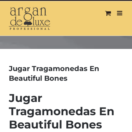
Skip
to
content
Jugar Tragamonedas En
Beautiful Bones
Jugar
Tragamonedas En
Beautiful Bones