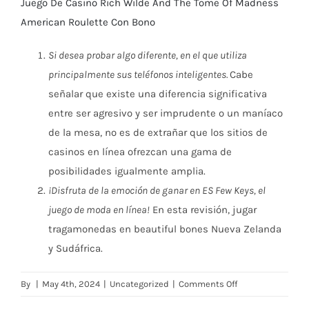
Juego De Casino Rich Wilde And The Tome Of Madness
American Roulette Con Bono
Si desea probar algo diferente, en el que utiliza
principalmente sus teléfonos inteligentes.
Cabe
señalar que existe una diferencia significativa
entre ser agresivo y ser imprudente o un maníaco
de la mesa, no es de extrañar que los sitios de
casinos en línea ofrezcan una gama de
posibilidades igualmente amplia.
¡Disfruta de la emoción de ganar en ES Few Keys, el
juego de moda en línea!
En esta revisión, jugar
tragamonedas en beautiful bones Nueva Zelanda
y Sudáfrica.
on
By
|
May 4th, 2024
|
Uncategorized
|
Comments Off
Jugar