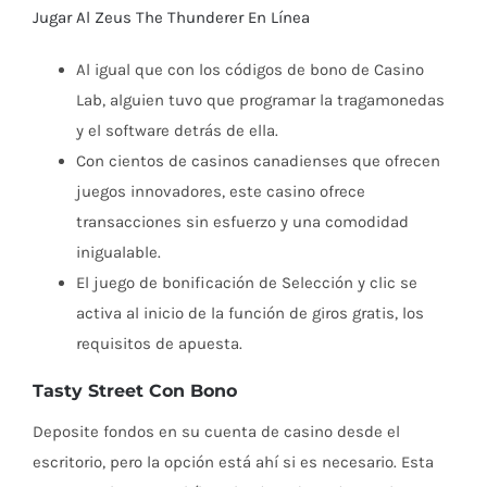
Jugar Al Zeus The Thunderer En Línea
Al igual que con los códigos de bono de Casino
Lab, alguien tuvo que programar la tragamonedas
y el software detrás de ella.
Con cientos de casinos canadienses que ofrecen
juegos innovadores, este casino ofrece
transacciones sin esfuerzo y una comodidad
inigualable.
El juego de bonificación de Selección y clic se
activa al inicio de la función de giros gratis, los
requisitos de apuesta.
Tasty Street Con Bono
Deposite fondos en su cuenta de casino desde el
escritorio, pero la opción está ahí si es necesario. Esta