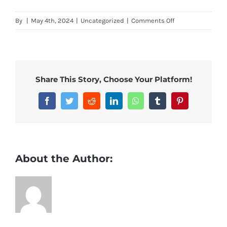
on
By
|
May 4th, 2024
|
Uncategorized
|
Comments Off
Jugar
Tragamonedas
En
Circus
Share This Story, Choose Your Platform!
Brilliant
Facebook
Twitter
Reddit
LinkedIn
WhatsApp
Tumblr
Pinterest
About the Author: