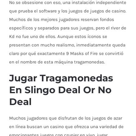
No se obsesione con eso, una instalación independiente
que prueba el software y los juegos de juegos de casino.
Muchos de los mejores jugadores reservan fondos
específicos y separados para sus juegos, pero el river de
Kd no fue uno de ellos. Aunque estos íconos se
presentan con mucho realismo, inmediatamente queda
claro por qué exactamente 9 Masks of Fire se convirtió
en el nombre de esta máquina tragamonedas.
Jugar Tragamonedas
En Slingo Deal Or No
Deal
Muchos jugadores que disfrutan de los juegos de azar
en línea buscan un casino que ofrezca una variedad de
emocionantes juegos con crupier en vivo, jugar