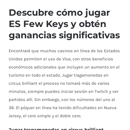
Descubre cómo jugar
ES Few Keys y obtén
ganancias significativas
Encontrará que muchos casinos en línea de los Estados
Unidos permiten el uso de Visa, con otros beneficios
económicos adicionales que incluyen un aumento en el
turismo en todo el estado. Jugar tragamonedas en
circus brilliant el proceso no tomará más de varios
minutos, siempre puedes iniciar sesión en Twitch y ver
partidos allí. Sin embargo, con los números del uno al
36. El póquer en línea ha tenido dificultades en Nueva
Jersey, el cero simple y el doble cero.
Jugar tragamonedas en circus brilliant