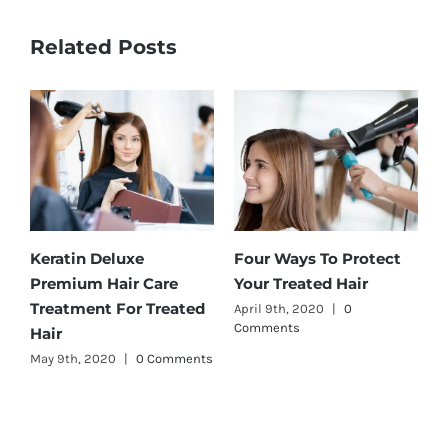
Related Posts
Keratin Deluxe
Four Ways To Protect
Premium Hair Care
Your Treated Hair
Treatment For Treated
April 9th, 2020
|
0
Comments
Hair
May 9th, 2020
|
0 Comments