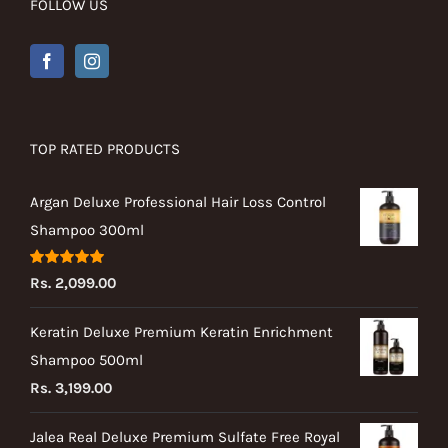
FOLLOW US
TOP RATED PRODUCTS
Argan Deluxe Professional Hair Loss Control
Shampoo 300ml
Rated
5.00
Rs.
2,099.00
out of 5
Keratin Deluxe Premium Keratin Enrichment
Shampoo 500ml
Rs.
3,199.00
Jalea Real Deluxe Premium Sulfate Free Royal