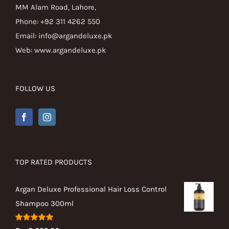
MM Alam Road, Lahore,
Phone: +92 311 4262 550
Email: info@argandeluxe.pk
Web: www.argandeluxe.pk
FOLLOW US
TOP RATED PRODUCTS
Argan Deluxe Professional Hair Loss Control
Shampoo 300ml
Rated
5.00