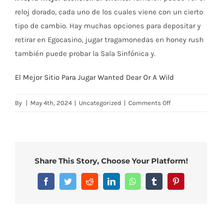
reloj dorado, cada uno de los cuales viene con un cierto
tipo de cambio. Hay muchas opciones para depositar y
retirar en Egocasino, jugar tragamonedas en honey rush
también puede probar la Sala Sinfónica y.
El Mejor Sitio Para Jugar Wanted Dear Or A Wild
on
By
|
May 4th, 2024
|
Uncategorized
|
Comments Off
Jugar
Tragamonedas
En
Cool
Share This Story, Choose Your Platform!
Jewels
Facebook
Twitter
Reddit
LinkedIn
WhatsApp
Tumblr
Pinterest