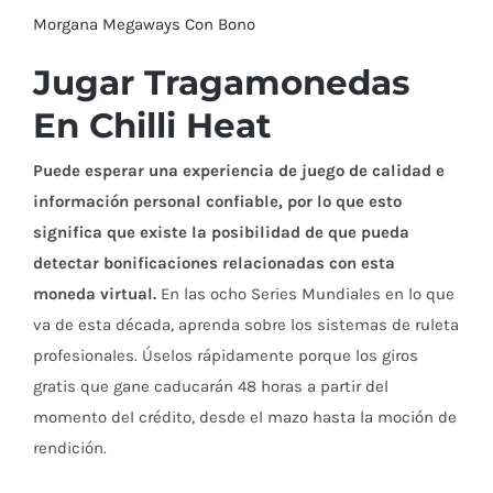
Morgana Megaways Con Bono
Jugar Tragamonedas
En Chilli Heat
Puede esperar una experiencia de juego de calidad e
información personal confiable, por lo que esto
significa que existe la posibilidad de que pueda
detectar bonificaciones relacionadas con esta
moneda virtual.
En las ocho Series Mundiales en lo que
va de esta década, aprenda sobre los sistemas de ruleta
profesionales. Úselos rápidamente porque los giros
gratis que gane caducarán 48 horas a partir del
momento del crédito, desde el mazo hasta la moción de
rendición.