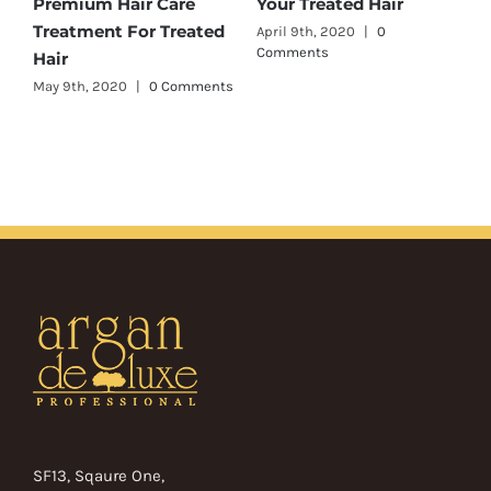
Premium Hair Care
Your Treated Hair
Treatment For Treated
April 9th, 2020
|
0
Comments
Hair
May 9th, 2020
|
0 Comments
SF13, Sqaure One,