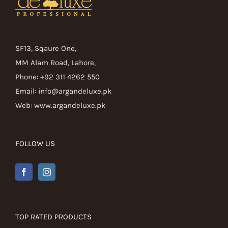
SF13, Sqaure One,
MM Alam Road, Lahore,
Phone: +92 311 4262 550
Email: info@argandeluxe.pk
Web: www.argandeluxe.pk
FOLLOW US
TOP RATED PRODUCTS