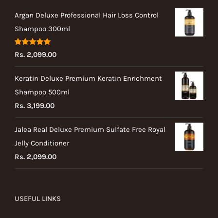
Argan Deluxe Professional Hair Loss Control
Shampoo 300ml
Rated
5.00
Rs.
2,099.00
out of 5
Keratin Deluxe Premium Keratin Enrichment
Shampoo 500ml
Rs.
3,199.00
Jalea Real Deluxe Premium Sulfate Free Royal
Jelly Conditioner
Rs.
2,099.00
USEFUL LINKS