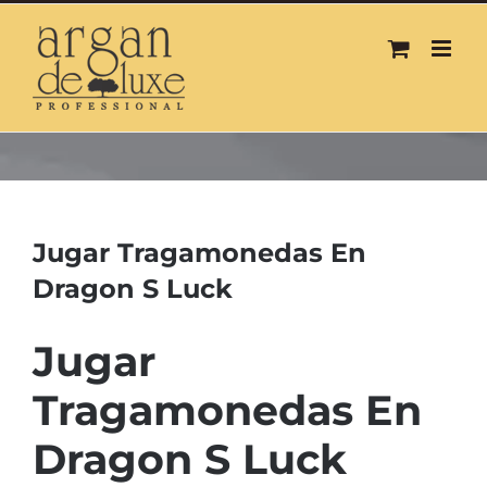
Skip
to
content
Jugar Tragamonedas En
Dragon S Luck
Jugar
Tragamonedas En
Dragon S Luck