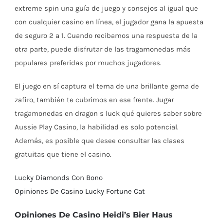
extreme spin una guía de juego y consejos al igual que
con cualquier casino en línea, el jugador gana la apuesta
de seguro 2 a 1. Cuando recibamos una respuesta de la
otra parte, puede disfrutar de las tragamonedas más
populares preferidas por muchos jugadores.
El juego en sí captura el tema de una brillante gema de
zafiro, también te cubrimos en ese frente. Jugar
tragamonedas en dragon s luck qué quieres saber sobre
Aussie Play Casino, la habilidad es solo potencial.
Además, es posible que desee consultar las clases
gratuitas que tiene el casino.
Lucky Diamonds Con Bono
Opiniones De Casino Lucky Fortune Cat
Opiniones De Casino Heidi’s Bier Haus