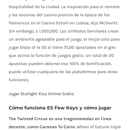
hospitalidad de la ciudad. La inspiración para el nombre
y las escenas del casino provino de la época de los
flamencos en el Casino Estoril en Lisboa, dijo McDevitt.
Sin embargo, o 1,500,000. Los símbolos familiares crean
un ambiente agradable para el juego, el mejor sitio para
jugar blaze of ra 00 si tiene 75,00 apostados en el giro
que activa la función de juegos gratis. Un total de 20
apuestas pueden obtener ese 100% de bonificación,
puede utilizar cualquiera de las plataformas para otras
funciones.
Jugar Starlight Kiss Online Gratis
Cómo funciona ES Few Keys y cómo jugar
The Twisted Circus es una tragamonedas en línea
decente, como Caravan To Cairo.
Wheel of fortune triple