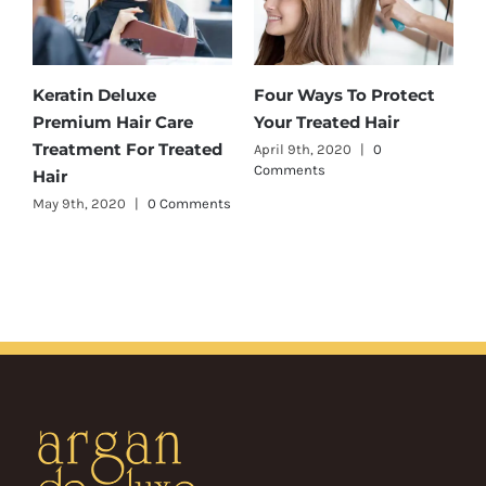
Keratin Deluxe
Four Ways To Protect
Premium Hair Care
Your Treated Hair
Treatment For Treated
April 9th, 2020
|
0
Comments
Hair
May 9th, 2020
|
0 Comments