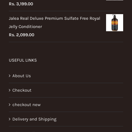
Rs.
3,199.00
Jalea Real Deluxe Premium Sulfate Free Royal
Jelly Conditioner
Rs.
2,099.00
USEFUL LINKS
About Us
Checkout
checkout new
Delivery and Shipping