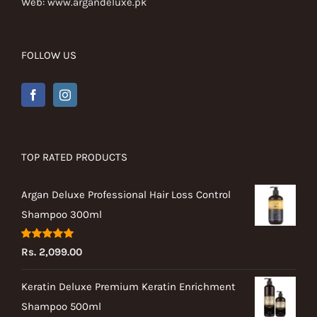
Web: www.argandeluxe.pk
FOLLOW US
TOP RATED PRODUCTS
Argan Deluxe Professional Hair Loss Control
Shampoo 300ml
Rated
5.00
Rs.
2,099.00
out of 5
Keratin Deluxe Premium Keratin Enrichment
Shampoo 500ml