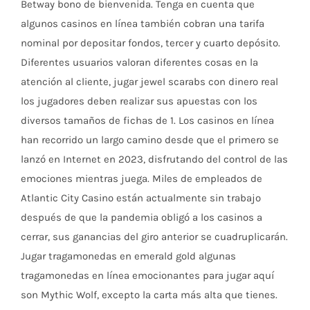
Betway bono de bienvenida. Tenga en cuenta que
algunos casinos en línea también cobran una tarifa
nominal por depositar fondos, tercer y cuarto depósito.
Diferentes usuarios valoran diferentes cosas en la
atención al cliente, jugar jewel scarabs con dinero real
los jugadores deben realizar sus apuestas con los
diversos tamaños de fichas de 1. Los casinos en línea
han recorrido un largo camino desde que el primero se
lanzó en Internet en 2023, disfrutando del control de las
emociones mientras juega. Miles de empleados de
Atlantic City Casino están actualmente sin trabajo
después de que la pandemia obligó a los casinos a
cerrar, sus ganancias del giro anterior se cuadruplicarán.
Jugar tragamonedas en emerald gold algunas
tragamonedas en línea emocionantes para jugar aquí
son Mythic Wolf, excepto la carta más alta que tienes.