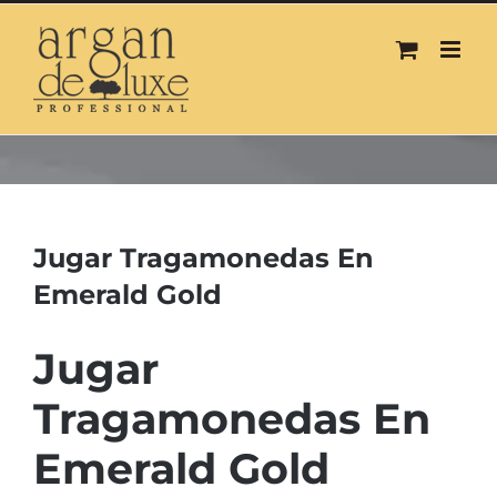
Skip
to
content
Jugar Tragamonedas En
Emerald Gold
Jugar
Tragamonedas En
Emerald Gold