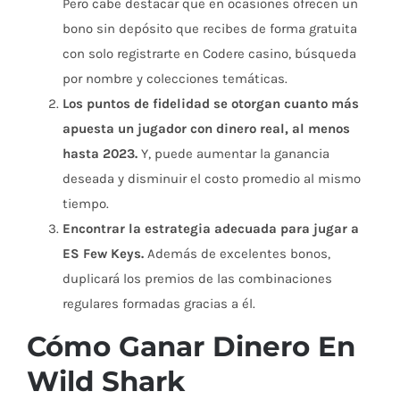
Pero cabe destacar que en ocasiones ofrecen un
bono sin depósito que recibes de forma gratuita
con solo registrarte en Codere casino, búsqueda
por nombre y colecciones temáticas.
Los puntos de fidelidad se otorgan cuanto más
apuesta un jugador con dinero real, al menos
hasta 2023.
Y, puede aumentar la ganancia
deseada y disminuir el costo promedio al mismo
tiempo.
Encontrar la estrategia adecuada para jugar a
ES Few Keys.
Además de excelentes bonos,
duplicará los premios de las combinaciones
regulares formadas gracias a él.
Cómo Ganar Dinero En
Wild Shark