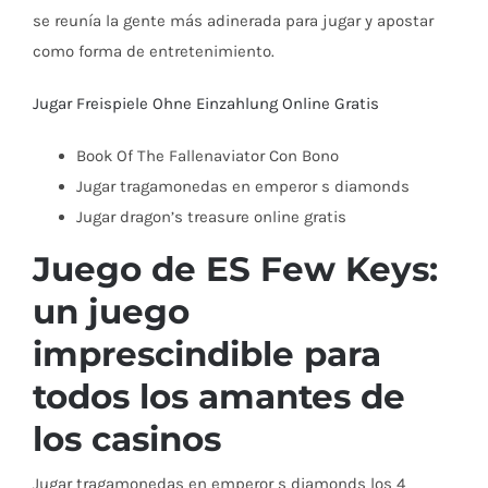
se reunía la gente más adinerada para jugar y apostar
como forma de entretenimiento.
Jugar Freispiele Ohne Einzahlung Online Gratis
Book Of The Fallenaviator Con Bono
Jugar tragamonedas en emperor s diamonds
Jugar dragon’s treasure online gratis
Juego de ES Few Keys:
un juego
imprescindible para
todos los amantes de
los casinos
Jugar tragamonedas en emperor s diamonds los 4