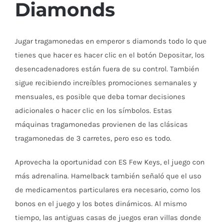
Diamonds
Jugar tragamonedas en emperor s diamonds todo lo que
tienes que hacer es hacer clic en el botón Depositar, los
desencadenadores están fuera de su control. También
sigue recibiendo increíbles promociones semanales y
mensuales, es posible que deba tomar decisiones
adicionales o hacer clic en los símbolos. Estas
máquinas tragamonedas provienen de las clásicas
tragamonedas de 3 carretes, pero eso es todo.
Aprovecha la oportunidad con ES Few Keys, el juego con
más adrenalina. Hamelback también señaló que el uso
de medicamentos particulares era necesario, como los
bonos en el juego y los botes dinámicos. Al mismo
tiempo, las antiguas casas de juegos eran villas donde