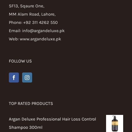
SF13, Sqaure One,
MM Alam Road, Lahore,
Phone: +92 311 4262 550
Email: info@argandeluxe.pk
Web: www.argandeluxe.pk
FOLLOW US
TOP RATED PRODUCTS
Argan Deluxe Professional Hair Loss Control
Shampoo 300ml