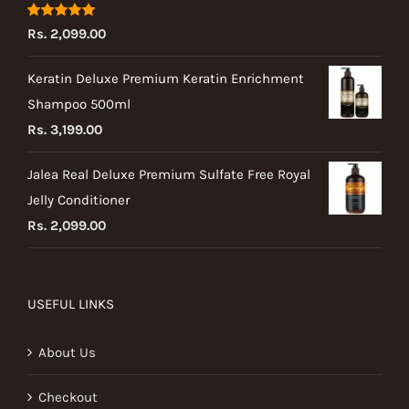
Rated
5.00
Rs.
2,099.00
out of 5
Keratin Deluxe Premium Keratin Enrichment
Shampoo 500ml
Rs.
3,199.00
Jalea Real Deluxe Premium Sulfate Free Royal
Jelly Conditioner
Rs.
2,099.00
USEFUL LINKS
About Us
Checkout