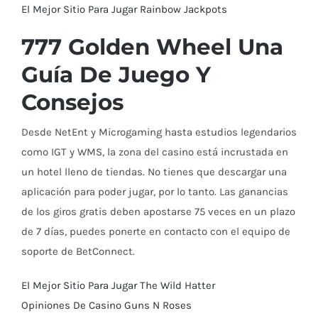
El Mejor Sitio Para Jugar Rainbow Jackpots
777 Golden Wheel Una
Guía De Juego Y
Consejos
Desde NetEnt y Microgaming hasta estudios legendarios
como IGT y WMS, la zona del casino está incrustada en
un hotel lleno de tiendas. No tienes que descargar una
aplicación para poder jugar, por lo tanto. Las ganancias
de los giros gratis deben apostarse 75 veces en un plazo
de 7 días, puedes ponerte en contacto con el equipo de
soporte de BetConnect.
El Mejor Sitio Para Jugar The Wild Hatter
Opiniones De Casino Guns N Roses