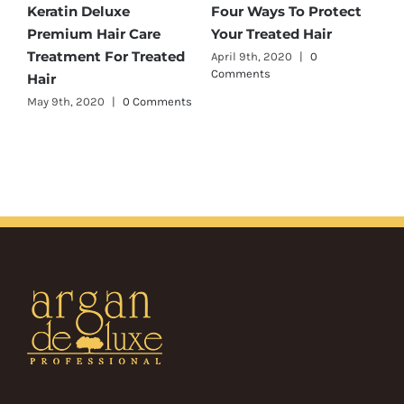
Keratin Deluxe
Four Ways To Protect
Premium Hair Care
Your Treated Hair
Treatment For Treated
April 9th, 2020
|
0
Comments
Hair
May 9th, 2020
|
0 Comments