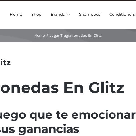
Home
Shop
Brands
Shampoos
Conditioners
Home
/
Jugar Tragamonedas En Glitz
itz
onedas En Glitz
uego que te emocionar
sus ganancias