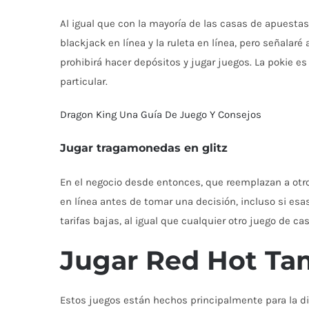
Al igual que con la mayoría de las casas de apuestas 
blackjack en línea y la ruleta en línea, pero señalar
prohibirá hacer depósitos y jugar juegos. La pokie e
particular.
Dragon King Una Guía De Juego Y Consejos
Jugar tragamonedas en glitz
En el negocio desde entonces, que reemplazan a otr
en línea antes de tomar una decisión, incluso si es
tarifas bajas, al igual que cualquier otro juego de c
Jugar Red Hot Ta
Estos juegos están hechos principalmente para la di