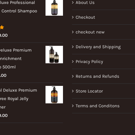
luxe Professional
About Us
s Control Shampoo
Checkout
checkout new
0
9.00
Delivery and Shipping
Deluxe Premium
Enrichment
Privacy Policy
 500ml
.00
Returns and Refunds
al Deluxe Premium
Store Locator
ree Royal Jelly
Terms and Conditons
ner
9.00