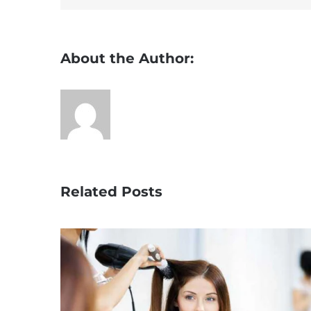
About the Author:
Related Posts