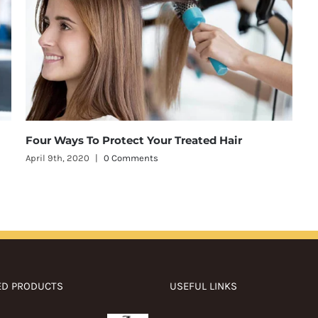
Four Ways To Protect Your Treated Hair
April 9th, 2020
|
0 Comments
ED PRODUCTS
USEFUL LINKS