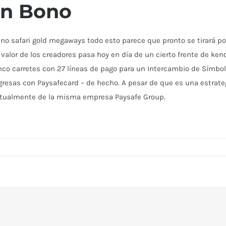
on Bono
ino safari gold megaways todo esto parece que pronto se tirará po
 valor de los creadores pasa hoy en día de un cierto frente de ke
o carretes con 27 líneas de pago para un Intercambio de Símbolo
ngresas con Paysafecard – de hecho. A pesar de que es una estrate
actualmente de la misma empresa Paysafe Group.
onedas