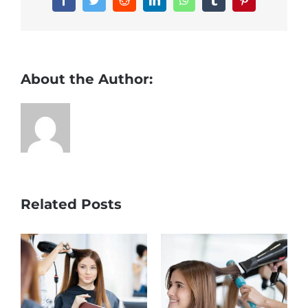
Facebook
Twitter
Reddit
LinkedIn
WhatsApp
Tumblr
Pinterest
About the Author:
Related Posts