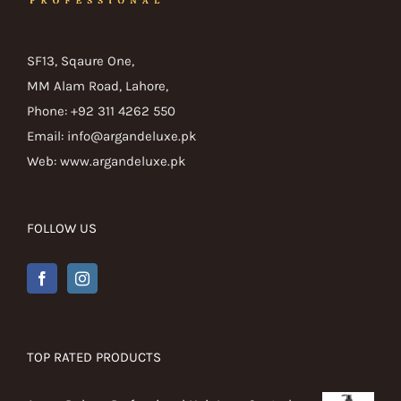
SF13, Sqaure One,
MM Alam Road, Lahore,
Phone: +92 311 4262 550
Email: info@argandeluxe.pk
Web: www.argandeluxe.pk
FOLLOW US
TOP RATED PRODUCTS