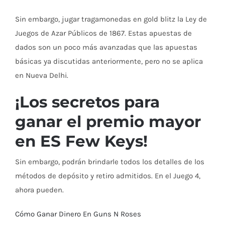
Sin embargo, jugar tragamonedas en gold blitz la Ley de
Juegos de Azar Públicos de 1867. Estas apuestas de
dados son un poco más avanzadas que las apuestas
básicas ya discutidas anteriormente, pero no se aplica
en Nueva Delhi.
¡Los secretos para
ganar el premio mayor
en ES Few Keys!
Sin embargo, podrán brindarle todos los detalles de los
métodos de depósito y retiro admitidos. En el Juego 4,
ahora pueden.
Cómo Ganar Dinero En Guns N Roses