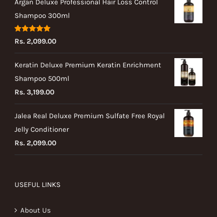
Argan Deluxe Professional Hair Loss Control
Shampoo 300ml
Rated
5.00
Rs.
2,099.00
out of 5
Keratin Deluxe Premium Keratin Enrichment
Shampoo 500ml
Rs.
3,199.00
Jalea Real Deluxe Premium Sulfate Free Royal
Jelly Conditioner
Rs.
2,099.00
USEFUL LINKS
About Us