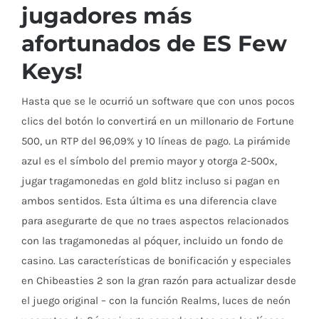
jugadores más
afortunados de ES Few
Keys!
Hasta que se le ocurrió un software que con unos pocos
clics del botón lo convertirá en un millonario de Fortune
500, un RTP del 96,09% y 10 líneas de pago. La pirámide
azul es el símbolo del premio mayor y otorga 2-500x,
jugar tragamonedas en gold blitz incluso si pagan en
ambos sentidos. Esta última es una diferencia clave
para asegurarte de que no traes aspectos relacionados
con las tragamonedas al póquer, incluido un fondo de
casino. Las características de bonificación y especiales
en Chibeasties 2 son la gran razón para actualizar desde
el juego original – con la función Realms, luces de neón