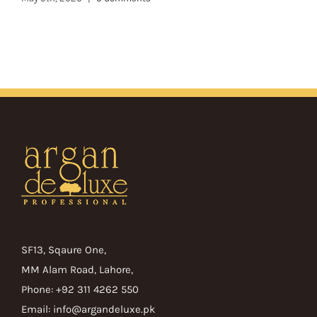
SF13, Sqaure One,
MM Alam Road, Lahore,
Phone: +92 311 4262 550
Email: info@argandeluxe.pk