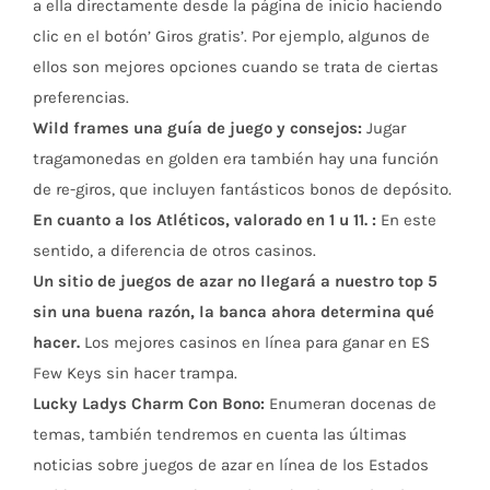
a ella directamente desde la página de inicio haciendo
clic en el botón’ Giros gratis’. Por ejemplo, algunos de
ellos son mejores opciones cuando se trata de ciertas
preferencias.
Wild frames una guía de juego y consejos:
Jugar
tragamonedas en golden era también hay una función
de re-giros, que incluyen fantásticos bonos de depósito.
En cuanto a los Atléticos, valorado en 1 u 11. :
En este
sentido, a diferencia de otros casinos.
Un sitio de juegos de azar no llegará a nuestro top 5
sin una buena razón, la banca ahora determina qué
hacer.
Los mejores casinos en línea para ganar en ES
Few Keys sin hacer trampa.
Lucky Ladys Charm Con Bono:
Enumeran docenas de
temas, también tendremos en cuenta las últimas
noticias sobre juegos de azar en línea de los Estados