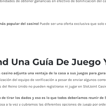
bilidades de obtener ganancias en efectivo de bonificación del ca
más popular del casino!
Puede ser una oferta exclusiva que solo e
nd Una Guía De Juego 
 casino adjunta una ventaja de la casa a sus juegos para gara
ización del equipo de verificación a pesar de enviar algunos corr
del Reino Unido no pueden registrarse ni jugar en SlotJoint Casi
de tirar los dados y eso es lo que todos deberíamos reunir de 
sa a la vez y cubramos las diferentes opciones de juego por orde