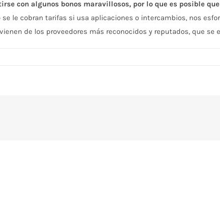
irse con algunos bonos maravillosos, por lo que es posible qu
 se le cobran tarifas si usa aplicaciones o intercambios, nos esf
rovienen de los proveedores más reconocidos y reputados, que se
onedas