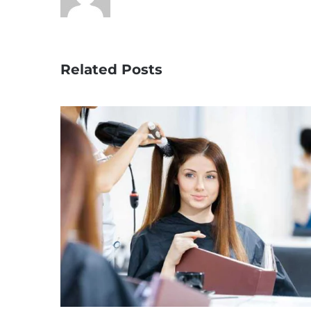
Related Posts