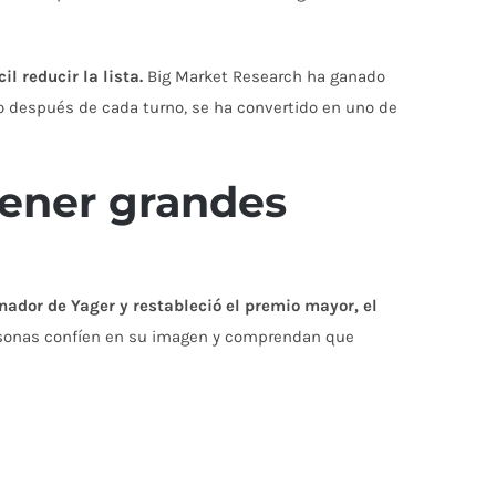
l reducir la lista.
Big Market Research ha ganado
no después de cada turno, se ha convertido en uno de
tener grandes
nador de Yager y restableció el premio mayor, el
personas confíen en su imagen y comprendan que