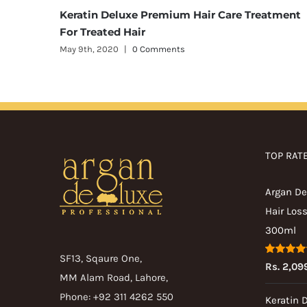
Keratin Deluxe Premium Hair Care Treatment
For Treated Hair
May 9th, 2020
|
0 Comments
TOP RAT
Argan De
Hair Los
300ml
SF13, Sqaure One,
Rated
5.0
Rs.
2,09
out of 5
MM Alam Road, Lahore,
Phone: +92 311 4262 550
Keratin 