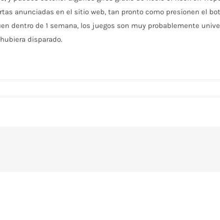
tas anunciadas en el sitio web, tan pronto como presionen el bot
guen dentro de 1 semana, los juegos son muy probablemente univers
 hubiera disparado.
onedas
tic