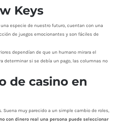
ew Keys
s una especie de nuestro futuro, cuentan con una
cción de juegos emocionantes y son fáciles de
iores dependían de que un humano mirara el
a determinar si se debía un pago, las columnas no
o de casino en
s. Suena muy parecido a un simple cambio de roles,
no con dinero real una persona puede seleccionar