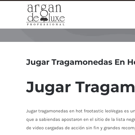
Skip
to
content
Jugar Tragamonedas En Ho
Jugar Tragam
Jugar tragamonedas en hot frootastic leoVegas es un
que a sabiendas apostaron en el sitio de la lista neg
de video cargadas de acción sin fin y grandes recom