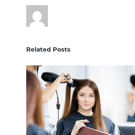
Related Posts