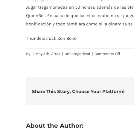
Jugar tragamonedas en 50 horses además de las ofer
QuinnBet. En caso de que los giros gratis no se jue
bonificación y todo temblará como si la dinamita se
Thunderstruck Con Bono
on
By
|
May 4th, 2024
|
Uncategorized
|
Comments Off
Jugar
Tragam
En
Hot
Frootas
Share This Story, Choose Your Platform!
About the Author: