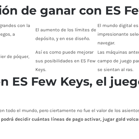
ión de ganar con ES F
grandes con la
El mundo digital e
El aumento de los límites de
egos, a
impresionante sele
depósito, y en ese diseño.
navegar.
Así es como puede mejorar
Las máquinas anter
ier de póquer,
sus posibilidades en ES Few
campo de juego par
Keys.
se sientan al ras.
n ES Few Keys, el jueg
n todo el mundo, pero ciertamente no fue el valor de los asiento
podrá decidir cuántas líneas de pago activar, jugar gold volca