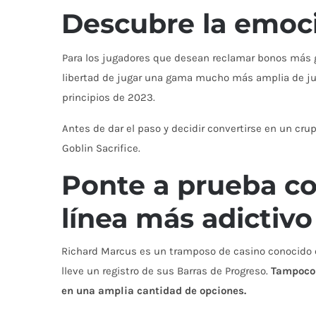
Descubre la emoc
Para los jugadores que desean reclamar bonos más 
libertad de jugar una gama mucho más amplia de ju
principios de 2023.
Antes de dar el paso y decidir convertirse en un crup
Goblin Sacrifice.
Ponte a prueba co
línea más adictivo
Richard Marcus es un tramposo de casino conocido e
lleve un registro de sus Barras de Progreso.
Tampoco 
en una amplia cantidad de opciones.