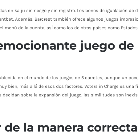
edas en kaiju sin riesgo y sin registro. Los bonos de igualación 
Silentbet. Además, Barcrest también ofrece algunos juegos impresi
el menú de la cuenta, así como los de otros países como Estados
emocionante juego de 
blecida en el mundo de los juegos de 5 carretes, aunque un poco
muy bien, más allá de esos dos factores. Voters in Charge es una 
a decidan sobre la expansión del juego, las similitudes son inexis
 de la manera correcta