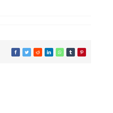
Facebook
Twitter
Reddit
LinkedIn
WhatsApp
Tumblr
Pinterest