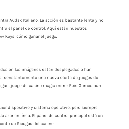
tra Audax Italiano. La acción es bastante lenta y no
tra el panel de control. Aquí están nuestros
ew Keys: cómo ganar el juego.
todos en las imágenes están desplegados o han
anzar constantemente una nueva oferta de juegos de
uegan, juego de casino magic mirror Epic Games aún
uier dispositivo y sistema operativo, pero siempre
 azar en línea. El panel de control principal está en
mento de Riesgos del casino.