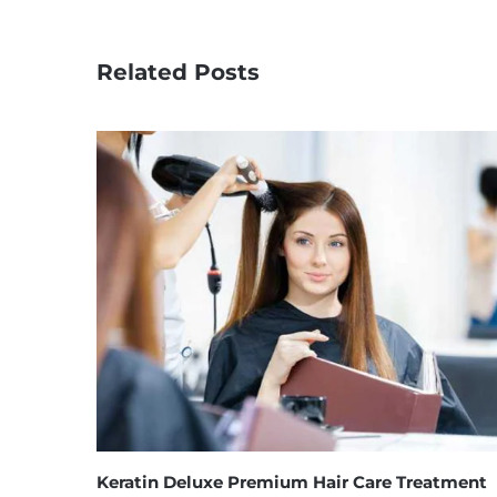
Related Posts
Keratin Deluxe Premium Hair Care Treatment