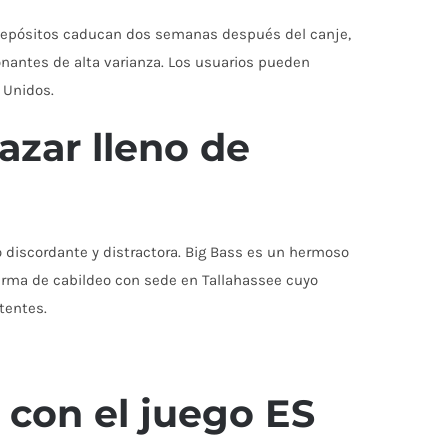
de depósitos caducan dos semanas después del canje,
onantes de alta varianza. Los usuarios pueden
 Unidos.
azar lleno de
 discordante y distractora. Big Bass es un hermoso
firma de cabildeo con sede en Tallahassee cuyo
tentes.
 con el juego ES