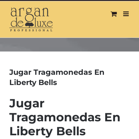
Skip
to
content
Jugar Tragamonedas En
Liberty Bells
Jugar
Tragamonedas En
Liberty Bells