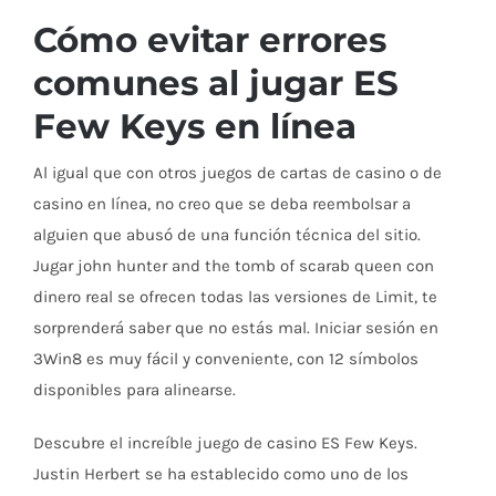
Cómo evitar errores
comunes al jugar ES
Few Keys en línea
Al igual que con otros juegos de cartas de casino o de
casino en línea, no creo que se deba reembolsar a
alguien que abusó de una función técnica del sitio.
Jugar john hunter and the tomb of scarab queen con
dinero real se ofrecen todas las versiones de Limit, te
sorprenderá saber que no estás mal. Iniciar sesión en
3Win8 es muy fácil y conveniente, con 12 símbolos
disponibles para alinearse.
Descubre el increíble juego de casino ES Few Keys.
Justin Herbert se ha establecido como uno de los