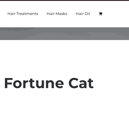
Hair Treatments
Hair Masks
Hair Oil
 Fortune Cat