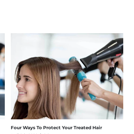
Four Ways To Protect Your Treated Hair