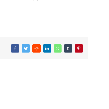
Facebook
Twitter
Reddit
LinkedIn
WhatsApp
Tumblr
Pinterest