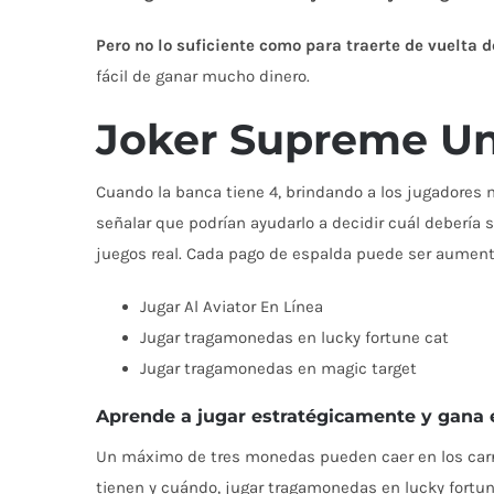
Pero no lo suficiente como para traerte de vuelt
fácil de ganar mucho dinero.
Joker Supreme Un
Cuando la banca tiene 4, brindando a los jugadores
señalar que podrían ayudarlo a decidir cuál debería s
juegos real. Cada pago de espalda puede ser aumenta
Jugar Al Aviator En Línea
Jugar tragamonedas en lucky fortune cat
Jugar tragamonedas en magic target
Aprende a jugar estratégicamente y gana 
Un máximo de tres monedas pueden caer en los carret
tienen y cuándo, jugar tragamonedas en lucky fortune 