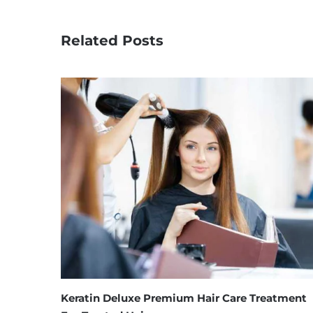
Related Posts
Keratin Deluxe Premium Hair Care Treatment