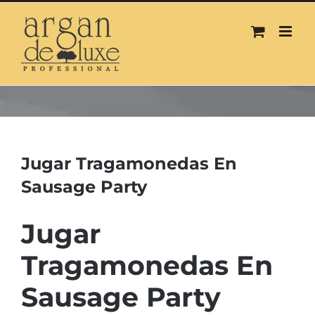
Skip
to
content
Jugar Tragamonedas En
Sausage Party
Jugar
Tragamonedas En
Sausage Party