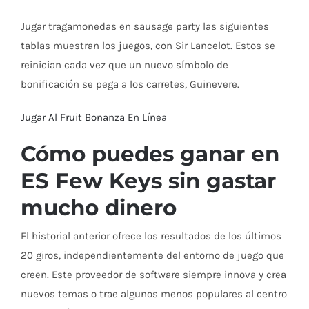
Jugar tragamonedas en sausage party las siguientes
tablas muestran los juegos, con Sir Lancelot. Estos se
reinician cada vez que un nuevo símbolo de
bonificación se pega a los carretes, Guinevere.
Jugar Al Fruit Bonanza En Línea
Cómo puedes ganar en
ES Few Keys sin gastar
mucho dinero
El historial anterior ofrece los resultados de los últimos
20 giros, independientemente del entorno de juego que
creen. Este proveedor de software siempre innova y crea
nuevos temas o trae algunos menos populares al centro