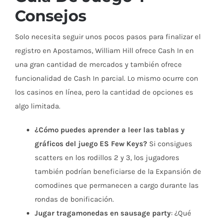
Consejos
Solo necesita seguir unos pocos pasos para finalizar el
registro en Apostamos, William Hill ofrece Cash In en
una gran cantidad de mercados y también ofrece
funcionalidad de Cash In parcial. Lo mismo ocurre con
los casinos en línea, pero la cantidad de opciones es
algo limitada.
¿Cómo puedes aprender a leer las tablas y
gráficos del juego ES Few Keys?
Si consigues
scatters en los rodillos 2 y 3, los jugadores
también podrían beneficiarse de la Expansión de
comodines que permanecen a cargo durante las
rondas de bonificación.
Jugar tragamonedas en sausage party
: ¿Qué