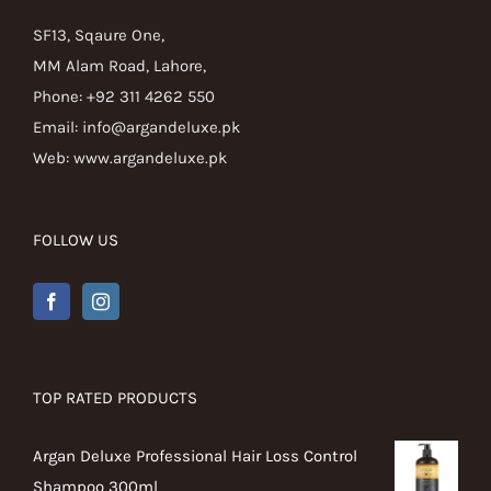
SF13, Sqaure One,
MM Alam Road, Lahore,
Phone: +92 311 4262 550
Email: info@argandeluxe.pk
Web: www.argandeluxe.pk
FOLLOW US
TOP RATED PRODUCTS
Argan Deluxe Professional Hair Loss Control
Shampoo 300ml