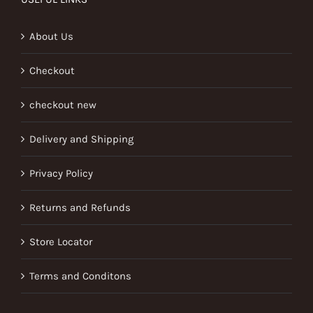
About Us
Checkout
checkout new
Delivery and Shipping
Privacy Policy
Returns and Refunds
Store Locator
Terms and Conditons