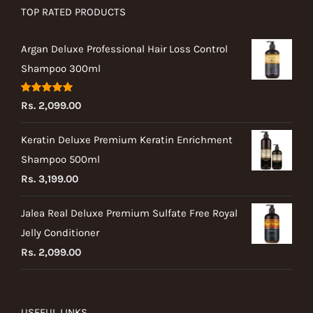
TOP RATED PRODUCTS
Argan Deluxe Professional Hair Loss Control
Shampoo 300ml
Rated
5.00
Rs.
2,099.00
out of 5
Keratin Deluxe Premium Keratin Enrichment
Shampoo 500ml
Rs.
3,199.00
Jalea Real Deluxe Premium Sulfate Free Royal
Jelly Conditioner
Rs.
2,099.00
USEFUL LINKS