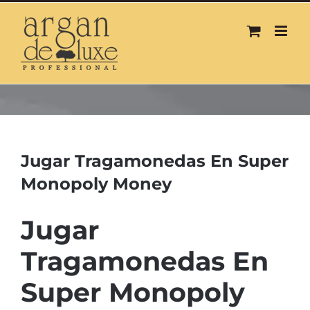
Skip
to
content
Jugar Tragamonedas En Super
Monopoly Money
Jugar
Tragamonedas En
Super Monopoly