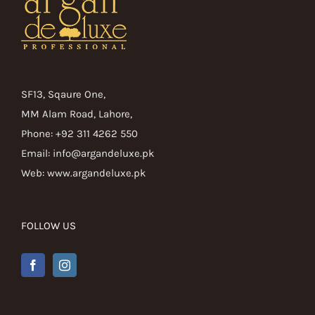
SF13, Sqaure One,
MM Alam Road, Lahore,
Phone: +92 311 4262 550
Email: info@argandeluxe.pk
Web: www.argandeluxe.pk
FOLLOW US