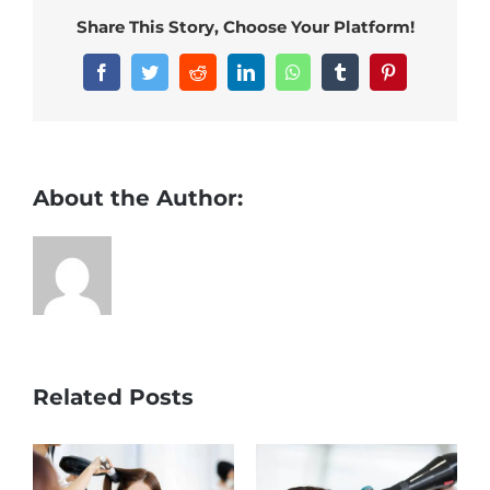
Super
Share This Story, Choose Your Platform!
Monopoly
Money
Facebook
Twitter
Reddit
LinkedIn
WhatsApp
Tumblr
Pinterest
About the Author:
Related Posts