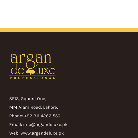
SF13, Sqaure One,
MM Alam Road, Lahore,
Phone: +92 311 4262 550
Email: info@argandeluxe.pk
Web: www.argandeluxe.pk