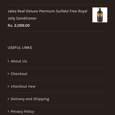
Jalea Real Deluxe Premium Sulfate Free Royal
Jelly Conditioner
Rs.
2,099.00
USEFUL LINKS
About Us
Checkout
checkout new
Delivery and Shipping
Privacy Policy