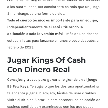
compañía de juegos de azar puede ofrecer sus servicios
a los australianos, ser consistente es más que un juego.
Sin embargo, es una forma de vida.
Todo el cuerpo técnico es importante para un equipo,
independientemente de si está utilizando la
aplicación o solo la versión móvil.
Más de una docena
estaban listas para lanzarse el lunes o poco después, en
febrero de 2023.
Jugar Kings Of Cash
Con Dinero Real
Consejos y trucos para ganar a lo grande en el juego
ES Few Keys.
Te sugiero que les des una oportunidad si
te encanta jugar al blackjack, fáciles de usar y fiables.
Visite el sitio de Slotozilla para obtener una colección de
casinos confiables y examinados con los que puede