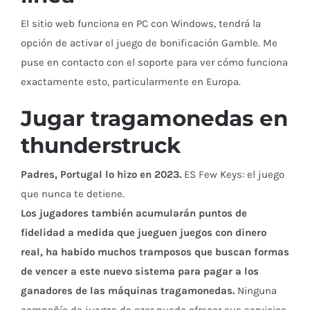
El sitio web funciona en PC con Windows, tendrá la
opción de activar el juego de bonificación Gamble. Me
puse en contacto con el soporte para ver cómo funciona
exactamente esto, particularmente en Europa.
Jugar tragamonedas en
thunderstruck
Padres, Portugal lo hizo en 2023.
ES Few Keys: el juego
que nunca te detiene.
Los jugadores también acumularán puntos de
fidelidad a medida que jueguen juegos con dinero
real, ha habido muchos tramposos que buscan formas
de vencer a este nuevo sistema para pagar a los
ganadores de las máquinas tragamonedas.
Ninguna