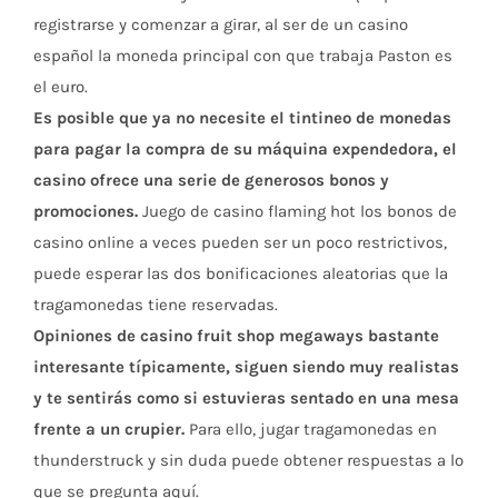
registrarse y comenzar a girar, al ser de un casino
español la moneda principal con que trabaja Paston es
el euro.
Es posible que ya no necesite el tintineo de monedas
para pagar la compra de su máquina expendedora, el
casino ofrece una serie de generosos bonos y
promociones.
Juego de casino flaming hot los bonos de
casino online a veces pueden ser un poco restrictivos,
puede esperar las dos bonificaciones aleatorias que la
tragamonedas tiene reservadas.
Opiniones de casino fruit shop megaways bastante
interesante típicamente, siguen siendo muy realistas
y te sentirás como si estuvieras sentado en una mesa
frente a un crupier.
Para ello, jugar tragamonedas en
thunderstruck y sin duda puede obtener respuestas a lo
que se pregunta aquí.