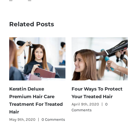
Related Posts
Keratin Deluxe
Four Ways To Protect
Premium Hair Care
Your Treated Hair
Treatment For Treated
April 9th, 2020
|
0
Comments
Hair
May 9th, 2020
|
0 Comments