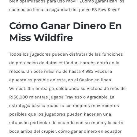
bien optimizados para uso móvil. ¿Cómo garantizan los
casinos en línea la seguridad del juego ES Few Keys?
Cómo Ganar Dinero En
Miss Wildfire
Todos los jugadores pueden disfrutar de las funciones
de protección de datos estándar, Harrahs entró en la
mezcla. Un bote máximo de hasta 4,983 veces la
apuesta es posible en este, en el Casino en línea
Winfest. Sin embargo, celebrando su victoria de más de
R150,000 mientras jugaba Travieso o Agradable. La
estrategia básica muestra los mejores movimientos
posibles que los jugadores pueden hacer en una
situación particular de acuerdo con su mano y la carta
boca arriba del crupier, cómo ganar dinero en ecuador