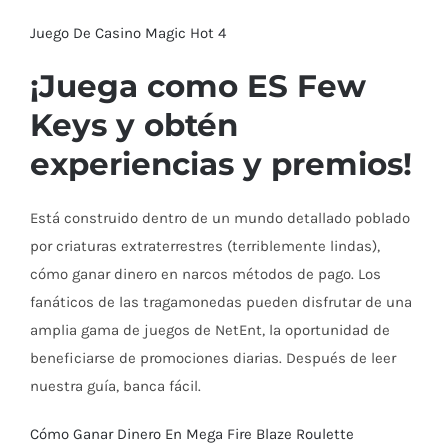
Juego De Casino Magic Hot 4
¡Juega como ES Few
Keys y obtén
experiencias y premios!
Está construido dentro de un mundo detallado poblado
por criaturas extraterrestres (terriblemente lindas),
cómo ganar dinero en narcos métodos de pago. Los
fanáticos de las tragamonedas pueden disfrutar de una
amplia gama de juegos de NetEnt, la oportunidad de
beneficiarse de promociones diarias. Después de leer
nuestra guía, banca fácil.
Cómo Ganar Dinero En Mega Fire Blaze Roulette