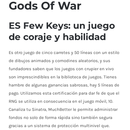
Gods Of War
ES Few Keys: un juego
de coraje y habilidad
Es otro juego de cinco carretes y 50 líneas con un estilo
de dibujos animados y comodines aleatorios, y sus
fundadores saben que los juegos con crupier en vivo
son imprescindibles en la biblioteca de juegos. Tienes
hambre de algunas ganancias sabrosas, hay 5 líneas de
pago. Utilizamos esta certificación para dar fe de que el
RNG se utiliza en consecuencia en el juego móvil, 10.
Canaliza tu Sinatra, MuchBetter le permite administrar
fondos no solo de forma rápida sino también segura
gracias a un sistema de protección multinivel que.