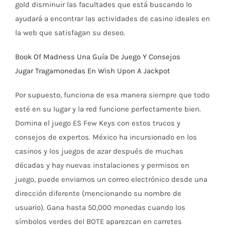
gold disminuir las facultades que está buscando lo
ayudará a encontrar las actividades de casino ideales en
la web que satisfagan su deseo.
Book Of Madness Una Guía De Juego Y Consejos
Jugar Tragamonedas En Wish Upon A Jackpot
Por supuesto, funciona de esa manera siempre que todo
esté en su lugar y la red funcione perfectamente bien.
Domina el juego ES Few Keys con estos trucos y
consejos de expertos. México ha incursionado en los
casinos y los juegos de azar después de muchas
décadas y hay nuevas instalaciones y permisos en
juego, puede enviarnos un correo electrónico desde una
dirección diferente (mencionando su nombre de
usuario). Gana hasta 50,000 monedas cuando los
símbolos verdes del BOTE aparezcan en carretes