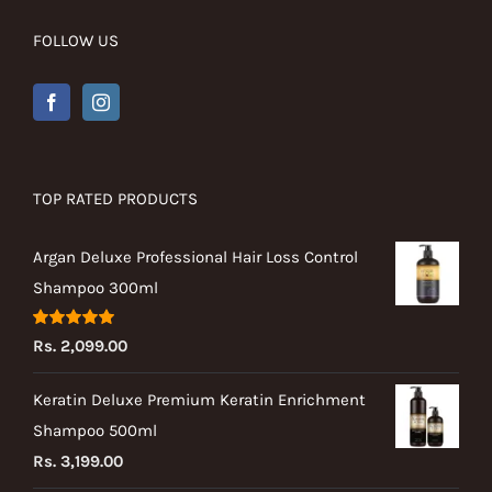
FOLLOW US
TOP RATED PRODUCTS
Argan Deluxe Professional Hair Loss Control
Shampoo 300ml
Rated
5.00
Rs.
2,099.00
out of 5
Keratin Deluxe Premium Keratin Enrichment
Shampoo 500ml
Rs.
3,199.00