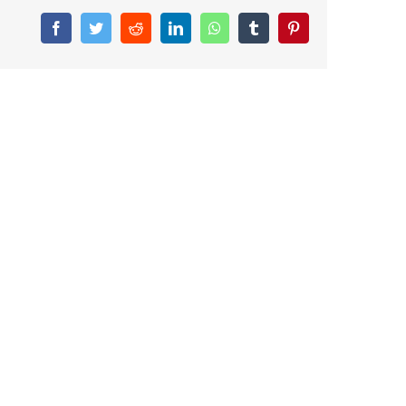
Facebook
Twitter
Reddit
LinkedIn
WhatsApp
Tumblr
Pinterest