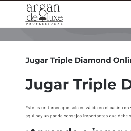
Skip
to
content
Jugar Triple Diamond Onli
Jugar Triple 
Este es un torneo que solo es válido en el casino en
aquí hay un par de consejos importantes que debe s