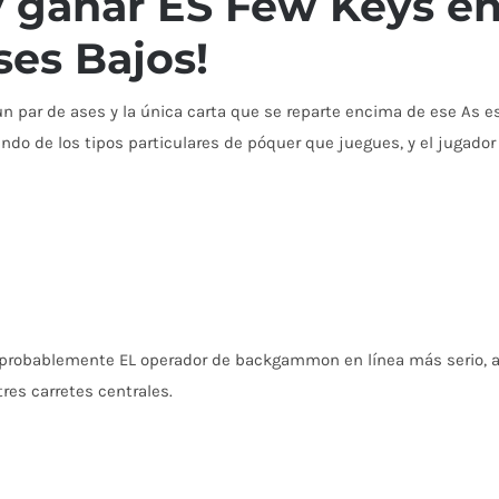
y ganar ES Few Keys en
ses Bajos!
par de ases y la única carta que se reparte encima de ese As es u
do de los tipos particulares de póquer que juegues, y el jugador 
probablemente EL operador de backgammon en línea más serio, alg
res carretes centrales.