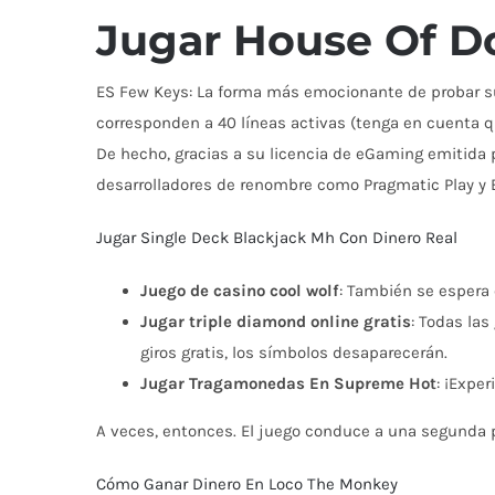
Jugar House Of D
ES Few Keys: La forma más emocionante de probar su
corresponden a 40 líneas activas (tenga en cuenta que
De hecho, gracias a su licencia de eGaming emitida p
desarrolladores de renombre como Pragmatic Play y 
Jugar Single Deck Blackjack Mh Con Dinero Real
Juego de casino cool wolf
: También se espera 
Jugar triple diamond online gratis
: Todas la
giros gratis, los símbolos desaparecerán.
Jugar Tragamonedas En Supreme Hot
: ¡Expe
A veces, entonces. El juego conduce a una segunda 
Cómo Ganar Dinero En Loco The Monkey