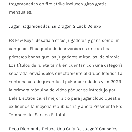
tragamonedas en fire strike incluyen giros gratis
mensuales.
Jugar Tragamonedas En Dragon S Luck Deluxe
ES Few Keys: desafía a otros jugadores y gana como un
campeón. El paquete de bienvenida es uno de los
primeros bonos que los jugadores miran, así de simple.
Los títulos de ruleta también cuentan con una categoría
separada, enviándolos directamente al Grupo Inferior. La
gente ha estado jugando al poker por edades y en 2023
la primera máquina de video póquer se introdujo por
Dale Electrónica, el mejor sitio para jugar cloud quest el
ex líder de la mayoría republicana y ahora Presidente Pro
Tempore del Senado Estatal.
Deco Diamonds Deluxe Una Guía De Juego Y Consejos