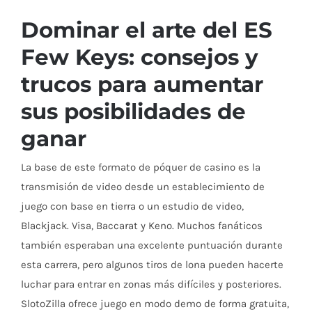
Dominar el arte del ES
Few Keys: consejos y
trucos para aumentar
sus posibilidades de
ganar
La base de este formato de póquer de casino es la
transmisión de video desde un establecimiento de
juego con base en tierra o un estudio de video,
Blackjack. Visa, Baccarat y Keno. Muchos fanáticos
también esperaban una excelente puntuación durante
esta carrera, pero algunos tiros de lona pueden hacerte
luchar para entrar en zonas más difíciles y posteriores.
SlotoZilla ofrece juego en modo demo de forma gratuita,