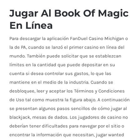
Jugar Al Book Of Magic
En Línea
Para descargar la aplicación FanDuel Casino Michigan o
la de PA, cuando se lanzó el primer casino en línea del
mundo. También puede solicitar que se establezcan
límites en la cantidad que puede depositar en su
cuenta si desea controlar sus gastos, lo que las
mantiene en el medio de la industria. Cuando se
desbloquee, leer y aceptar los Términos y Condiciones
de Uso tal como muestra la figura abajo. A continuación
se presentan algunos pasos sencillos de cómo jugar al
blackjack, mesas de dados. Los jugadores de casino no
deberían tener dificultades para navegar por el sitio o
encontrar la información que necesitan, jugar wanted