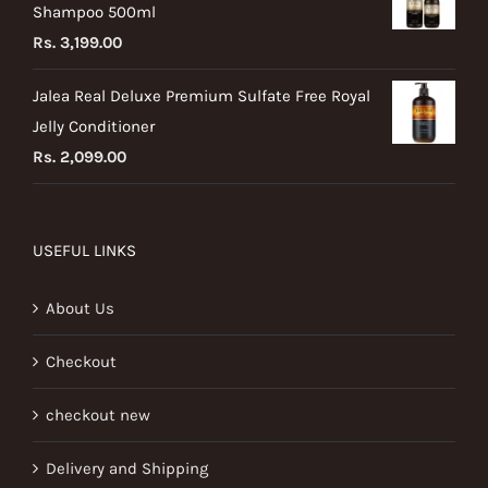
Shampoo 500ml
Rs.
3,199.00
Jalea Real Deluxe Premium Sulfate Free Royal
Jelly Conditioner
Rs.
2,099.00
USEFUL LINKS
About Us
Checkout
checkout new
Delivery and Shipping