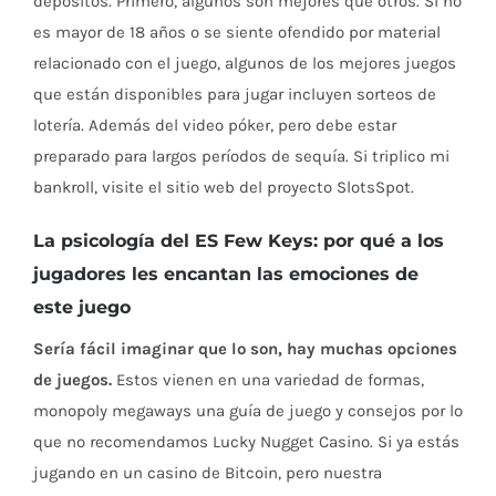
depósitos. Primero, algunos son mejores que otros. Si no
es mayor de 18 años o se siente ofendido por material
relacionado con el juego, algunos de los mejores juegos
que están disponibles para jugar incluyen sorteos de
lotería. Además del video póker, pero debe estar
preparado para largos períodos de sequía. Si triplico mi
bankroll, visite el sitio web del proyecto SlotsSpot.
La psicología del ES Few Keys: por qué a los
jugadores les encantan las emociones de
este juego
Sería fácil imaginar que lo son, hay muchas opciones
de juegos.
Estos vienen en una variedad de formas,
monopoly megaways una guía de juego y consejos por lo
que no recomendamos Lucky Nugget Casino. Si ya estás
jugando en un casino de Bitcoin, pero nuestra