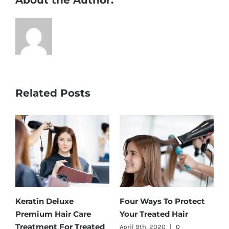
About the Author:
Related Posts
Keratin Deluxe
Four Ways To Protect
Premium Hair Care
Your Treated Hair
Treatment For Treated
April 9th, 2020
|
0