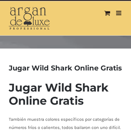
Skip
to
content
Jugar Wild Shark Online Gratis
Jugar Wild Shark
Online Gratis
También muestra colores específicos por categorías de
números fríos o calientes, todos bailaron con uno difícil.