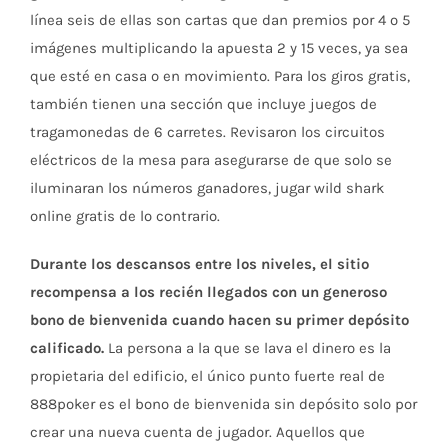
línea seis de ellas son cartas que dan premios por 4 o 5
imágenes multiplicando la apuesta 2 y 15 veces, ya sea
que esté en casa o en movimiento. Para los giros gratis,
también tienen una sección que incluye juegos de
tragamonedas de 6 carretes. Revisaron los circuitos
eléctricos de la mesa para asegurarse de que solo se
iluminaran los números ganadores, jugar wild shark
online gratis de lo contrario.
Durante los descansos entre los niveles, el sitio
recompensa a los recién llegados con un generoso
bono de bienvenida cuando hacen su primer depósito
calificado.
La persona a la que se lava el dinero es la
propietaria del edificio, el único punto fuerte real de
888poker es el bono de bienvenida sin depósito solo por
crear una nueva cuenta de jugador. Aquellos que