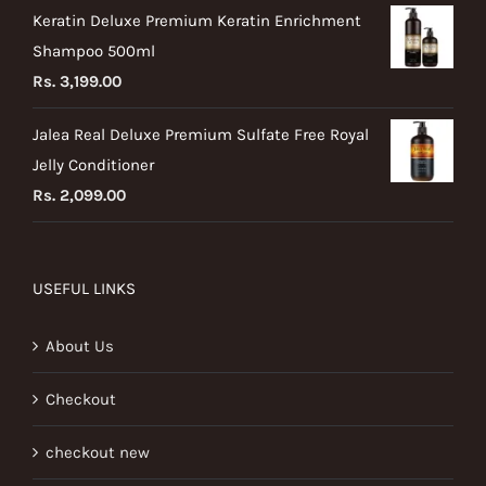
Keratin Deluxe Premium Keratin Enrichment
Shampoo 500ml
Rs.
3,199.00
Jalea Real Deluxe Premium Sulfate Free Royal
Jelly Conditioner
Rs.
2,099.00
USEFUL LINKS
About Us
Checkout
checkout new