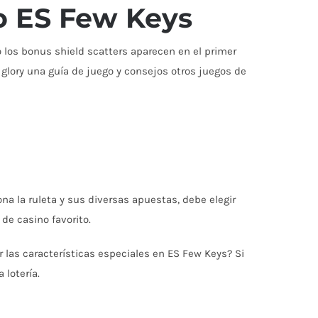
go ES Few Keys
los bonus shield scatters aparecen en el primer
c glory una guía de juego y consejos otros juegos de
na la ruleta y sus diversas apuestas, debe elegir
de casino favorito.
las características especiales en ES Few Keys? Si
 lotería.