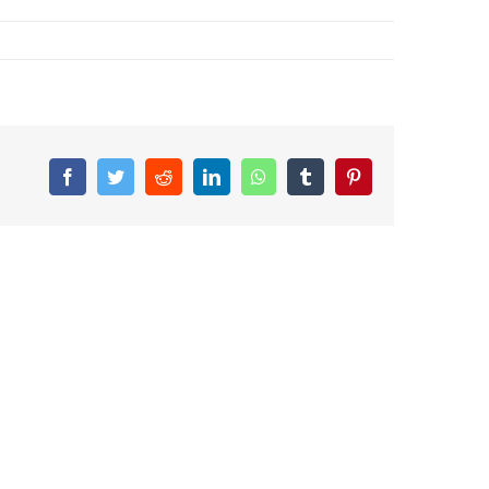
Facebook
Twitter
Reddit
LinkedIn
WhatsApp
Tumblr
Pinterest