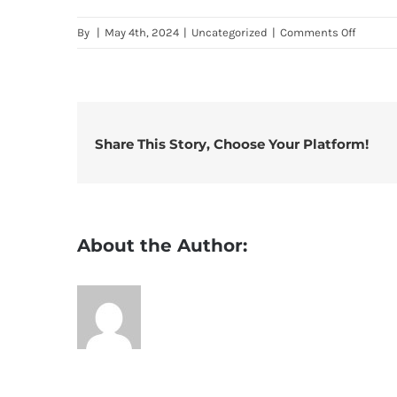
on
By
|
May 4th, 2024
|
Uncategorized
|
Comments Off
Jugar
Wolf
Howl
Online
Gratis
Share This Story, Choose Your Platform!
About the Author: