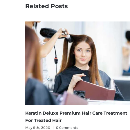
Related Posts
Keratin Deluxe Premium Hair Care Treatment
For Treated Hair
May 9th, 2020
|
0 Comments