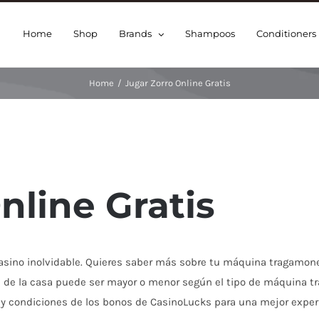
Home
Shop
Brands
Shampoos
Conditioners
Home
/
Jugar Zorro Online Gratis
nline Gratis
asino inolvidable. Quieres saber más sobre tu máquina tragamon
ja de la casa puede ser mayor o menor según el tipo de máquina t
 y condiciones de los bonos de CasinoLucks para una mejor exper