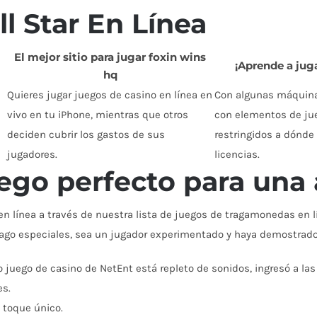
l Star En Línea
El mejor sitio para jugar foxin wins
¡Aprende a jug
hq
Quieres jugar juegos de casino en línea en
Con algunas máquina
vivo en tu iPhone, mientras que otros
con elementos de ju
deciden cubrir los gastos de sus
restringidos a dónde
jugadores.
licencias.
uego perfecto para una
ínea a través de nuestra lista de juegos de tragamonedas en lín
ago especiales, sea un jugador experimentado y haya demostrado 
so juego de casino de NetEnt está repleto de sonidos, ingresó a la
es.
 toque único.