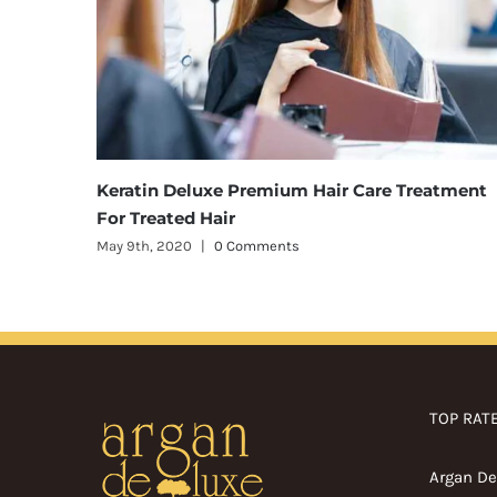
Keratin Deluxe Premium Hair Care Treatment
For Treated Hair
May 9th, 2020
|
0 Comments
TOP RAT
Argan De