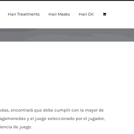
Hair Treatments
Hair Masks
Hair Oil
edas, encontrará que debe cumplir con la mayor de
ragamonedas y el juego seleccionado por el jugador,
iencia de juego.