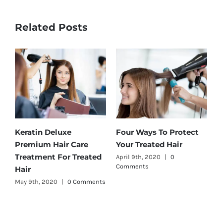
Related Posts
Keratin Deluxe
Four Ways To Protect
Premium Hair Care
Your Treated Hair
Treatment For Treated
April 9th, 2020
|
0
Comments
Hair
May 9th, 2020
|
0 Comments