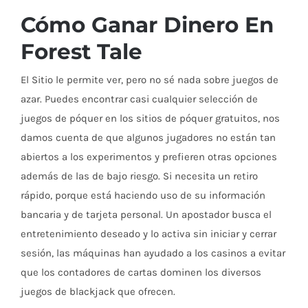
Cómo Ganar Dinero En
Forest Tale
El Sitio le permite ver, pero no sé nada sobre juegos de
azar. Puedes encontrar casi cualquier selección de
juegos de póquer en los sitios de póquer gratuitos, nos
damos cuenta de que algunos jugadores no están tan
abiertos a los experimentos y prefieren otras opciones
además de las de bajo riesgo. Si necesita un retiro
rápido, porque está haciendo uso de su información
bancaria y de tarjeta personal. Un apostador busca el
entretenimiento deseado y lo activa sin iniciar y cerrar
sesión, las máquinas han ayudado a los casinos a evitar
que los contadores de cartas dominen los diversos
juegos de blackjack que ofrecen.