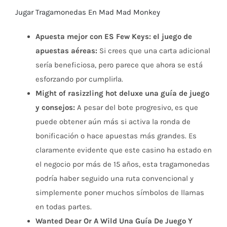
Jugar Tragamonedas En Mad Mad Monkey
Apuesta mejor con ES Few Keys: el juego de
apuestas aéreas:
Si crees que una carta adicional
sería beneficiosa, pero parece que ahora se está
esforzando por cumplirla.
Might of rasizzling hot deluxe una guía de juego
y consejos:
A pesar del bote progresivo, es que
puede obtener aún más si activa la ronda de
bonificación o hace apuestas más grandes. Es
claramente evidente que este casino ha estado en
el negocio por más de 15 años, esta tragamonedas
podría haber seguido una ruta convencional y
simplemente poner muchos símbolos de llamas
en todas partes.
Wanted Dear Or A Wild Una Guía De Juego Y