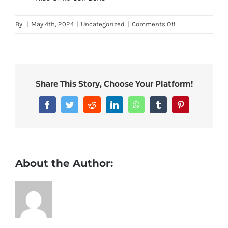
on
By
|
May 4th, 2024
|
Uncategorized
|
Comments Off
Might
Of
Rasizzling
Hot
Share This Story, Choose Your Platform!
Deluxe
Una
Facebook
Twitter
Reddit
LinkedIn
WhatsApp
Tumblr
Pinterest
Guía
De
Juego
Y
Consejos
About the Author: