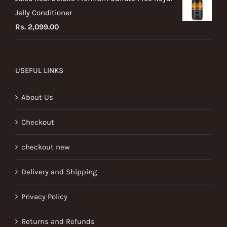
Jelly Conditioner
Rs.
2,099.00
USEFUL LINKS
About Us
Checkout
checkout new
Delivery and Shipping
Privacy Policy
Returns and Refunds