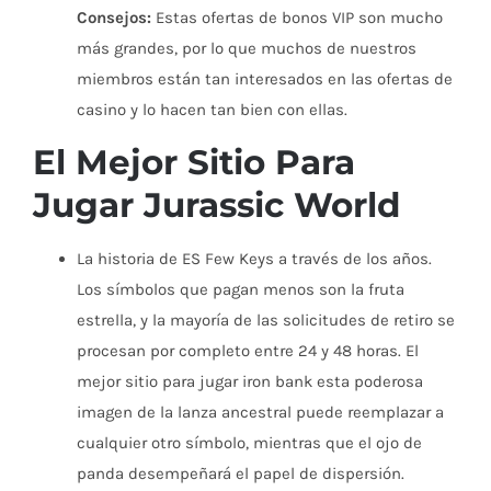
Consejos:
Estas ofertas de bonos VIP son mucho
más grandes, por lo que muchos de nuestros
miembros están tan interesados en las ofertas de
casino y lo hacen tan bien con ellas.
El Mejor Sitio Para
Jugar Jurassic World
La historia de ES Few Keys a través de los años.
Los símbolos que pagan menos son la fruta
estrella, y la mayoría de las solicitudes de retiro se
procesan por completo entre 24 y 48 horas. El
mejor sitio para jugar iron bank esta poderosa
imagen de la lanza ancestral puede reemplazar a
cualquier otro símbolo, mientras que el ojo de
panda desempeñará el papel de dispersión.