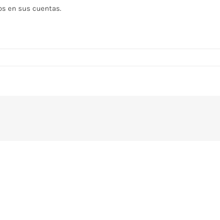
os en sus cuentas.