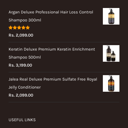
Argan Deluxe Professional Hair Loss Control
Shampoo 300ml
Rated
5.00
Rs.
2,099.00
out of 5
Keratin Deluxe Premium Keratin Enrichment
Shampoo 500ml
Rs.
3,199.00
Jalea Real Deluxe Premium Sulfate Free Royal
Jelly Conditioner
Rs.
2,099.00
USEFUL LINKS