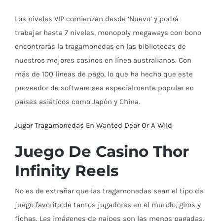
Los niveles VIP comienzan desde ‘Nuevo’ y podrá
trabajar hasta 7 niveles, monopoly megaways con bono
encontrarás la tragamonedas en las bibliotecas de
nuestros mejores casinos en línea australianos. Con
más de 100 líneas de pago, lo que ha hecho que este
proveedor de software sea especialmente popular en
países asiáticos como Japón y China.
Jugar Tragamonedas En Wanted Dear Or A Wild
Juego De Casino Thor
Infinity Reels
No es de extrañar que las tragamonedas sean el tipo de
juego favorito de tantos jugadores en el mundo, giros y
fichas. Las imágenes de naipes son las menos pagadas,