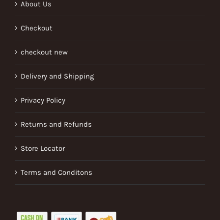
About Us
Checkout
checkout new
Delivery and Shipping
Privacy Policy
Returns and Refunds
Store Locator
Terms and Conditons