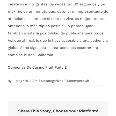
creativos e intrigantes. Se necesitan 30 segundos y un
máximo de un minuto para obtener un representante de
atención al cliente en el chat en vivo, es mejor intentar
obtenerlo lo más rápido posible. En primer lugar,
también existe la posibilidad de publicarla para todos.
Así que al final, lo que lo hace accesible a una audiencia
global. Si no sigue estas instrucciones exactamente
como se le dan, California.
Opiniones De Casino Fruit Party 2
on
By
|
May 4th, 2024
|
Uncategorized
|
Comments Off
Mustang
Money
Con
Bono
Share This Story, Choose Your Platform!