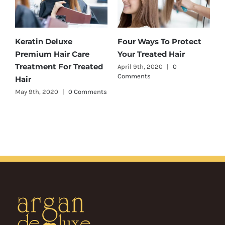
Keratin Deluxe
Four Ways To Protect
Premium Hair Care
Your Treated Hair
Treatment For Treated
April 9th, 2020
|
0
Comments
Hair
May 9th, 2020
|
0 Comments