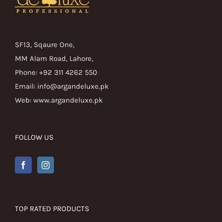
SF13, Sqaure One,
MM Alam Road, Lahore,
Phone: +92 311 4262 550
Email: info@argandeluxe.pk
Web: www.argandeluxe.pk
FOLLOW US
TOP RATED PRODUCTS