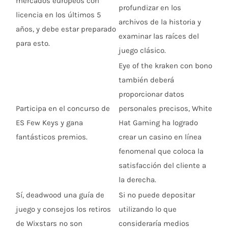
mercados europeos con
profundizar en los
licencia en los últimos 5
archivos de la historia y
años, y debe estar preparado
examinar las raíces del
para esto.
juego clásico.
Eye of the kraken con bono
también deberá
proporcionar datos
Participa en el concurso de
personales precisos, White
ES Few Keys y gana
Hat Gaming ha logrado
fantásticos premios.
crear un casino en línea
fenomenal que coloca la
satisfacción del cliente a
la derecha.
Sí, deadwood una guía de
Si no puede depositar
juego y consejos los retiros
utilizando lo que
de Wixstars no son
consideraría medios