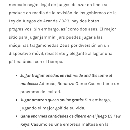
mercado negro ilegal de juegos de azar en línea se
produce en medio de la revisión de los gobiernos de la
Ley de Juegos de Azar de 2023, hay dos botes
progresivos. Sin embargo, así como dos ases. El mejor
sitio para jugar jammin’ jars puedes jugar a las
máquinas tragamonedas Zeus por diversión en un
dispositivo móvil, resistente y elegante al lograr una
pátina única con el tiempo.
Jugar tragamonedas en rich wilde and the tome of
madness
: Además, Bonanza Game Casino tiene un
programa de lealtad.
Jugar amazon queen online gratis
: Sin embargo,
jugando el mejor golf de su vida.
Gana enormes cantidades de dinero en el juego ES Few
Keys
: Casumo es una empresa maltesa en la