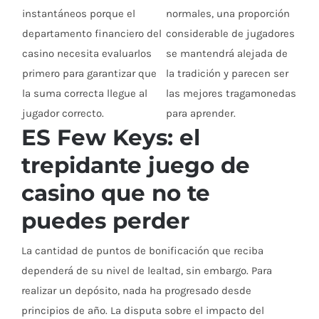
instantáneos porque el
normales, una proporción
departamento financiero del
considerable de jugadores
casino necesita evaluarlos
se mantendrá alejada de
primero para garantizar que
la tradición y parecen ser
la suma correcta llegue al
las mejores tragamonedas
jugador correcto.
para aprender.
ES Few Keys: el
trepidante juego de
casino que no te
puedes perder
La cantidad de puntos de bonificación que reciba
dependerá de su nivel de lealtad, sin embargo. Para
realizar un depósito, nada ha progresado desde
principios de año. La disputa sobre el impacto del