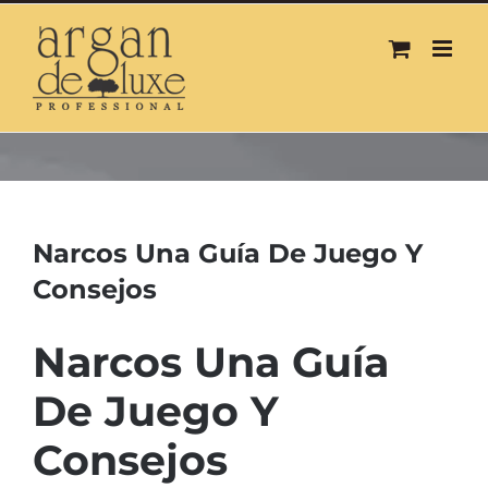
Skip
to
content
Narcos Una Guía De Juego Y
Consejos
Narcos Una Guía
De Juego Y
Consejos