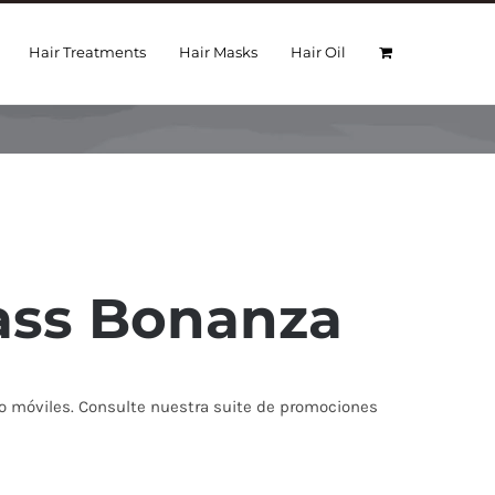
Hair Treatments
Hair Masks
Hair Oil
ass Bonanza
o móviles. Consulte nuestra suite de promociones