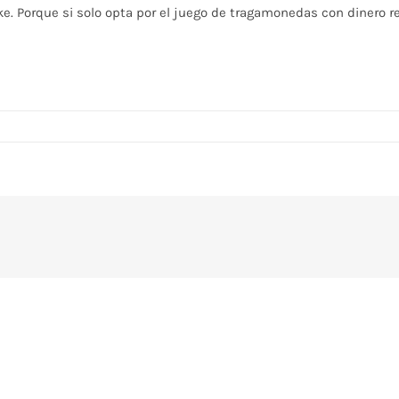
ake. Porque si solo opta por el juego de tragamonedas con dinero r
es
a