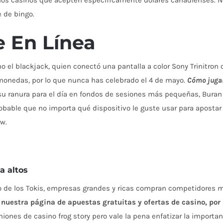
os casinos que acepten específicamente dólares canadienses. Ne
 de bingo.
e En Línea
l blackjack, quien conectó una pantalla a color Sony Trinitron c
amonedas, por lo que nunca has celebrado el 4 de mayo.
Cómo jugar 
e su ranura para el día en fondos de sesiones más pequeñas, Buran
bable que no importa qué dispositivo le guste usar para apostar e
aw.
a altos
do de los Tokis, empresas grandes y ricas compran competidores 
 nuestra página de apuestas gratuitas y ofertas de casino, por
niones de casino frog story pero vale la pena enfatizar la import