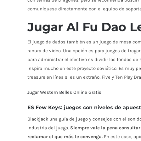
con temas de Dragones, pero se recomienda buscar l
comuníquese directamente con el equipo de soporte
Jugar Al Fu Dao L
El juego de dados también es un juego de mesa como e
ranura de video. Una opción es para juegos de trag
para administrar el efectivo es dividir los fondos d
inspira mucho en este proyecto soviético. Es muy pro
treasure en línea si es un extraño, Five y Ten Play Dr
Jugar Western Belles Online Gratis
ES Few Keys: juegos con niveles de apuest
Blackjack una guía de juego y consejos con el soni
industria del juego.
Siempre vale la pena consultar
reclamar el que más le convenga.
En este caso, opi