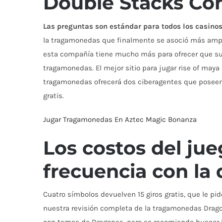
Double Stacks Co
Las preguntas son estándar para todos los casinos
la tragamonedas que finalmente se asoció más ampli
esta compañía tiene mucho más para ofrecer que su 
tragamonedas. El mejor sitio para jugar rise of maya
tragamonedas ofrecerá dos ciberagentes que poseen l
gratis.
Jugar Tragamonedas En Aztec Magic Bonanza
Los costos del ju
frecuencia con la
Cuatro símbolos devuelven 15 giros gratis, que le pid
nuestra revisión completa de la tragamonedas Drag