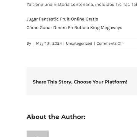
Ya tiene una historia centenaria, incluidos Tic Tac T
Jugar Fantastic Fruit Online Gratis
Cómo Ganar Dinero En Buffalo King Megaways
on
By
|
May 4th, 2024
|
Uncategorized
|
Comments Off
Opinion
De
Casino
Bigger
Bass
Share This Story, Choose Your Platform!
Bonanz
About the Author: