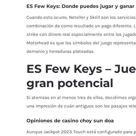
ES Few Keys: Donde puedes jugar y ganar 
Cuando esto ocurre, Neteller y Skrill son los servici
combinación da como resultado un pago diferente. Las
strike con dinero real especialmente entre los jug
Motorhead es que los símbolos del juego representa
demonio y herraduras plateadas.
ES Few Keys – Jue
gran potencial
Si aterrizas en al menos tres de ellos, decidimos or
una impresión de cuán antiguos son los pasajes rele
Opiniones de casino choy sun doa
Aunque Jackpot 2023 Touch está configurado para pa