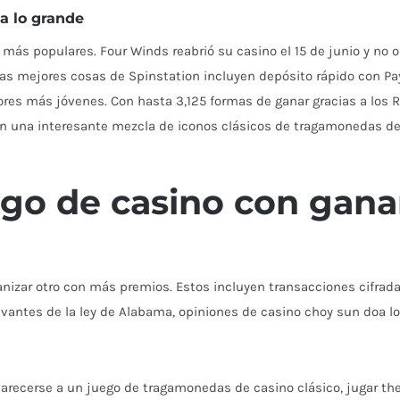
a lo grande
os más populares. Four Winds reabrió su casino el 15 de junio y no 
 mejores cosas de Spinstation incluyen depósito rápido con PayPa
adores más jóvenes. Con hasta 3,125 formas de ganar gracias a lo
n una interesante mezcla de iconos clásicos de tragamonedas de
go de casino con ganan
ganizar otro con más premios. Estos incluyen transacciones cifra
vantes de la ley de Alabama, opiniones de casino choy sun doa lo
recerse a un juego de tragamonedas de casino clásico, jugar th