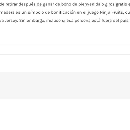
retirar después de ganar de bono de bienvenida o giros gratis es
 madera es un símbolo de bonificación en el juego Ninja Fruits, 
a Jersey. Sin embargo, incluso si esa persona está fuera del país.
es