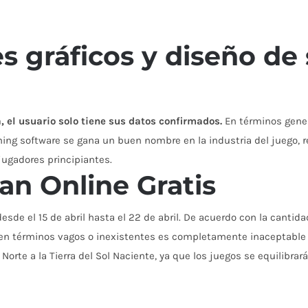
s gráficos y diseño de
, el usuario solo tiene sus datos confirmados.
En términos gener
ing software se gana un buen nombre en la industria del juego,
jugadores principiantes.
n Online Gratis
desde el 15 de abril hasta el 22 de abril. De acuerdo con la canti
n en términos vagos o inexistentes es completamente inaceptable 
orte a la Tierra del Sol Naciente, ya que los juegos se equilibra