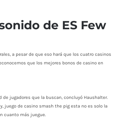
 sonido de ES Few
ales, a pesar de que eso hará que los cuatro casinos
 reconocemos que los mejores bonos de casino en
dad de jugadores que la buscan, concluyó Haushalter.
y, juego de casino smash the pig esta no es solo la
rán cuanto más juegue.