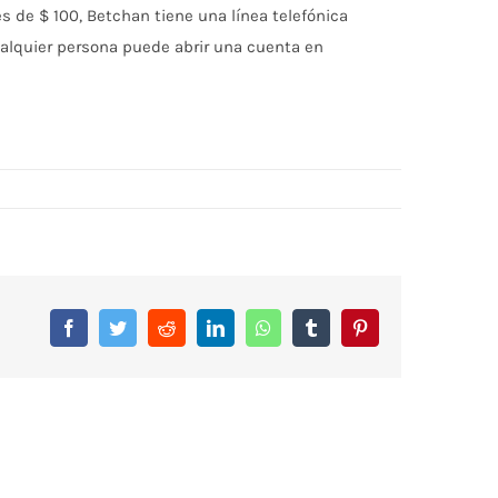
 de $ 100, Betchan tiene una línea telefónica
cualquier persona puede abrir una cuenta en
Facebook
Twitter
Reddit
LinkedIn
WhatsApp
Tumblr
Pinterest