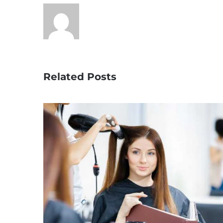
Related Posts