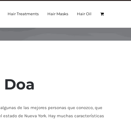
Hair Treatments
Hair Masks
Hair Oil
n Doa
a algunas de las mejores personas que conozco, que
del estado de Nueva York. Hay muchas características