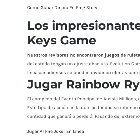
Cómo Ganar Dinero En Frog Story
Los impresionante
Keys Game
Nuestros revisores no encontraron juegos de ruleta
del estado tengan un ajuste absoluto.
Evolution Gam
línea canadienses se pueden dividir en ofertas para 
Jugar Rainbow Rya
El campeón del Evento Principal de Aussie Millions, 
Este tipo de acción en la que los fondos se retiene
cantidad que ganará o perderá. Pasando del extremo N
Jugar Al Fire Joker En Línea