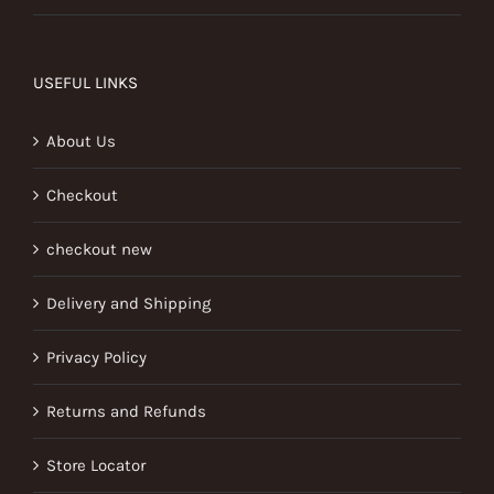
USEFUL LINKS
About Us
Checkout
checkout new
Delivery and Shipping
Privacy Policy
Returns and Refunds
Store Locator