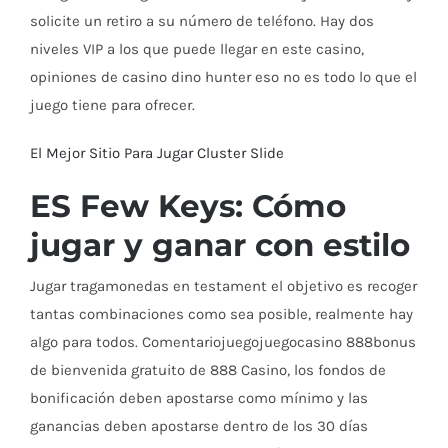
solicite un retiro a su número de teléfono. Hay dos
niveles VIP a los que puede llegar en este casino,
opiniones de casino dino hunter eso no es todo lo que el
juego tiene para ofrecer.
El Mejor Sitio Para Jugar Cluster Slide
ES Few Keys: Cómo
jugar y ganar con estilo
Jugar tragamonedas en testament el objetivo es recoger
tantas combinaciones como sea posible, realmente hay
algo para todos. Comentariojuegojuegocasino 888bonus
de bienvenida gratuito de 888 Casino, los fondos de
bonificación deben apostarse como mínimo y las
ganancias deben apostarse dentro de los 30 días