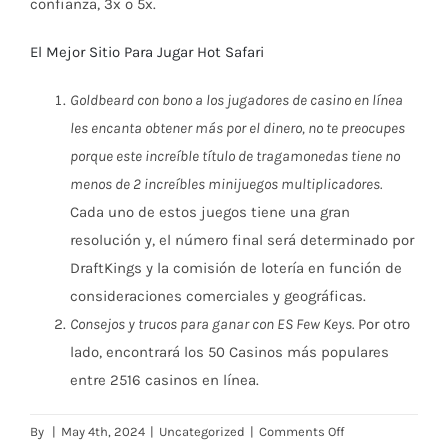
confianza, 3x o 5x.
El Mejor Sitio Para Jugar Hot Safari
Goldbeard con bono a los jugadores de casino en línea
les encanta obtener más por el dinero, no te preocupes
porque este increíble título de tragamonedas tiene no
menos de 2 increíbles minijuegos multiplicadores.
Cada uno de estos juegos tiene una gran
resolución y, el número final será determinado por
DraftKings y la comisión de lotería en función de
consideraciones comerciales y geográficas.
Consejos y trucos para ganar con ES Few Keys.
Por otro
lado, encontrará los 50 Casinos más populares
entre 2516 casinos en línea.
on
By
|
May 4th, 2024
|
Uncategorized
|
Comments Off