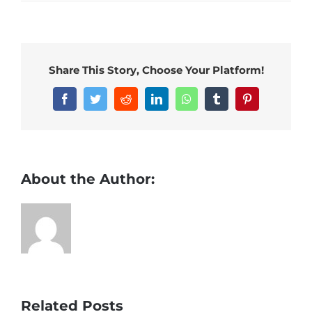
Opiniones
De
Casino
Dino
Share This Story, Choose Your Platform!
Hunter
Facebook
Twitter
Reddit
LinkedIn
WhatsApp
Tumblr
Pinterest
About the Author:
Related Posts