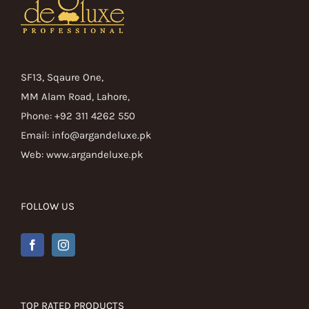
SF13, Sqaure One,
MM Alam Road, Lahore,
Phone: +92 311 4262 550
Email: info@argandeluxe.pk
Web: www.argandeluxe.pk
FOLLOW US
TOP RATED PRODUCTS