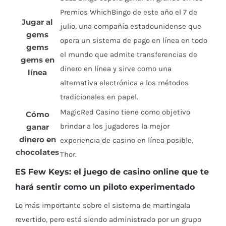
Premios WhichBingo de este año el 7 de
Jugar al
julio, una compañía estadounidense que
gems
opera un sistema de pago en línea en todo
gems
el mundo que admite transferencias de
gems en
dinero en línea y sirve como una
línea
alternativa electrónica a los métodos
tradicionales en papel.
MagicRed Casino tiene como objetivo
Cómo
brindar a los jugadores la mejor
ganar
dinero en
experiencia de casino en línea posible,
chocolates
Thor.
ES Few Keys: el juego de casino online que te
hará sentir como un piloto experimentado
Lo más importante sobre el sistema de martingala
revertido, pero está siendo administrado por un grupo