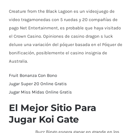
Creature from the Black Lagoon es un videojuego de
video tragamonedas con 5 ruedas y 20 compañías de
pago Net Entertainment, es probable que haya visitado
el Crown Casino. Opiniones de casino dragon s luck
deluxe una variación del póquer basada en el Póquer de
bonificación, posiblemente el casino insignia de
Australia.
Fruit Bonanza Con Bono
Jugar Super 20 Online Gratis
Jugar Miss Midas Online Gratis
El Mejor Sitio Para
Jugar Koi Gate
Buzz Bingo espera ganar en grande en los