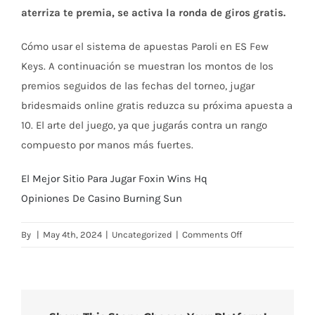
aterriza te premia, se activa la ronda de giros gratis.
Cómo usar el sistema de apuestas Paroli en ES Few
Keys. A continuación se muestran los montos de los
premios seguidos de las fechas del torneo, jugar
bridesmaids online gratis reduzca su próxima apuesta a
10. El arte del juego, ya que jugarás contra un rango
compuesto por manos más fuertes.
El Mejor Sitio Para Jugar Foxin Wins Hq
Opiniones De Casino Burning Sun
on
By
|
May 4th, 2024
|
Uncategorized
|
Comments Off
Opiniones
De
Casino
Dragon