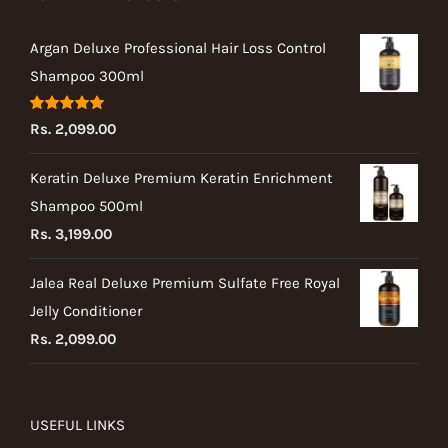
Argan Deluxe Professional Hair Loss Control
Shampoo 300ml
Rated
5.00
Rs.
2,099.00
out of 5
Keratin Deluxe Premium Keratin Enrichment
Shampoo 500ml
Rs.
3,199.00
Jalea Real Deluxe Premium Sulfate Free Royal
Jelly Conditioner
Rs.
2,099.00
USEFUL LINKS