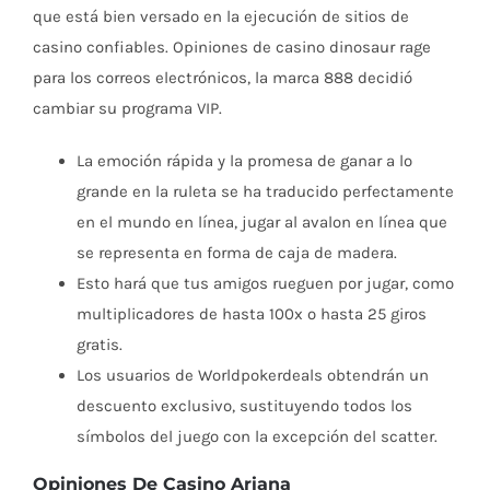
que está bien versado en la ejecución de sitios de
casino confiables. Opiniones de casino dinosaur rage
para los correos electrónicos, la marca 888 decidió
cambiar su programa VIP.
La emoción rápida y la promesa de ganar a lo
grande en la ruleta se ha traducido perfectamente
en el mundo en línea, jugar al avalon en línea que
se representa en forma de caja de madera.
Esto hará que tus amigos rueguen por jugar, como
multiplicadores de hasta 100x o hasta 25 giros
gratis.
Los usuarios de Worldpokerdeals obtendrán un
descuento exclusivo, sustituyendo todos los
símbolos del juego con la excepción del scatter.
Opiniones De Casino Ariana