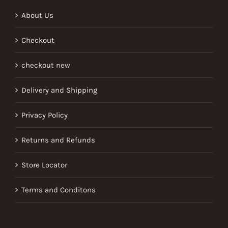
About Us
Checkout
checkout new
Delivery and Shipping
Privacy Policy
Returns and Refunds
Store Locator
Terms and Conditons