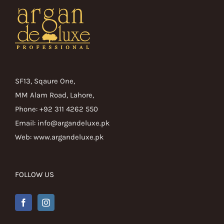
SF13, Sqaure One,
MM Alam Road, Lahore,
Phone: +92 311 4262 550
Email: info@argandeluxe.pk
Web: www.argandeluxe.pk
FOLLOW US