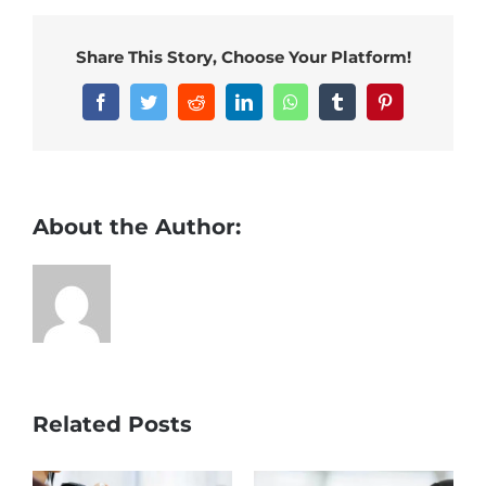
Casino
Fish
Share This Story, Choose Your Platform!
Party
Facebook
Twitter
Reddit
LinkedIn
WhatsApp
Tumblr
Pinterest
About the Author:
Related Posts