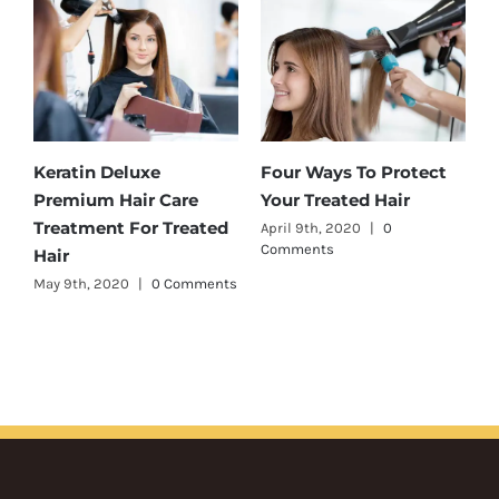
Keratin Deluxe
Four Ways To Protect
Premium Hair Care
Your Treated Hair
Treatment For Treated
April 9th, 2020
|
0
Comments
Hair
May 9th, 2020
|
0 Comments