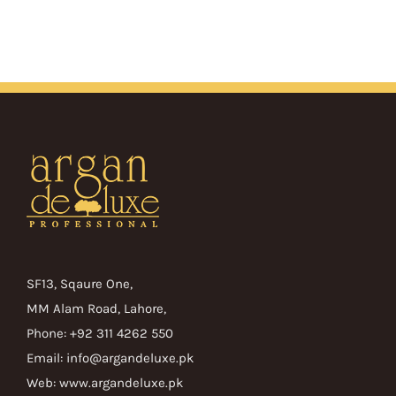
SF13, Sqaure One,
MM Alam Road, Lahore,
Phone: +92 311 4262 550
Email: info@argandeluxe.pk
Web: www.argandeluxe.pk