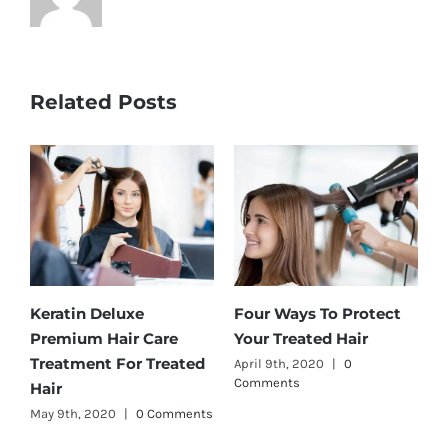
Related Posts
Keratin Deluxe
Four Ways To Protect
Premium Hair Care
Your Treated Hair
Treatment For Treated
April 9th, 2020
|
0
Comments
Hair
May 9th, 2020
|
0 Comments