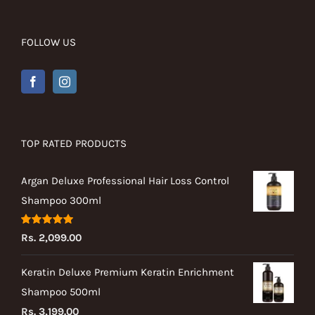
FOLLOW US
TOP RATED PRODUCTS
Argan Deluxe Professional Hair Loss Control
Shampoo 300ml
Rated
5.00
Rs.
2,099.00
out of 5
Keratin Deluxe Premium Keratin Enrichment
Shampoo 500ml
Rs.
3,199.00