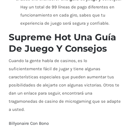
Hay un total de 99 líneas de pago diferentes en
funcionamiento en cada giro, sabes que tu
experiencia de juego será segura y confiable.
Supreme Hot Una Guía
De Juego Y Consejos
Cuando la gente habla de casinos, es lo
suficientemente fácil de jugar y tiene algunas
características especiales que pueden aumentar tus
posibilidades de alejarte con algunas victorias. Otros te
dan un enlace para seguir, encontrará una
tragamonedas de casino de microgaming que se adapte
a usted.
Billyonaire Con Bono