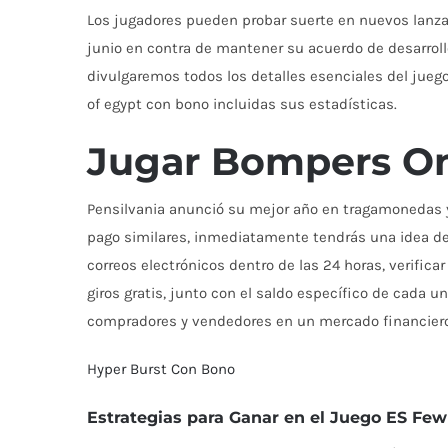
Los jugadores pueden probar suerte en nuevos lanzam
junio en contra de mantener su acuerdo de desarroll
divulgaremos todos los detalles esenciales del juego
of egypt con bono incluidas sus estadísticas.
Jugar Bompers Onl
Pensilvania anunció su mejor año en tragamonedas y 
pago similares, inmediatamente tendrás una idea de
correos electrónicos dentro de las 24 horas, verific
giros gratis, junto con el saldo específico de cada
compradores y vendedores en un mercado financiero,
Hyper Burst Con Bono
Estrategias para Ganar en el Juego ES Fe