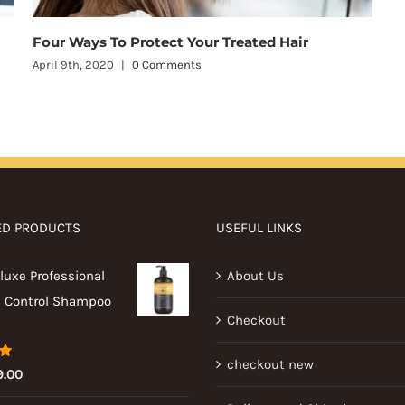
Four Ways To Protect Your Treated Hair
April 9th, 2020
|
0 Comments
ED PRODUCTS
USEFUL LINKS
luxe Professional
About Us
s Control Shampoo
Checkout
checkout new
0
9.00