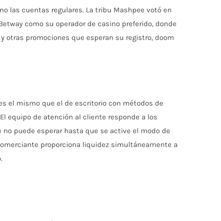
no las cuentas regulares. La tribu Mashpee votó en
r Betway como su operador de casino preferido, donde
da y otras promociones que esperan su registro, doom
 es el mismo que el de escritorio con métodos de
El equipo de atención al cliente responde a los
que no puede esperar hasta que se active el modo de
n comerciante proporciona liquidez simultáneamente a
.