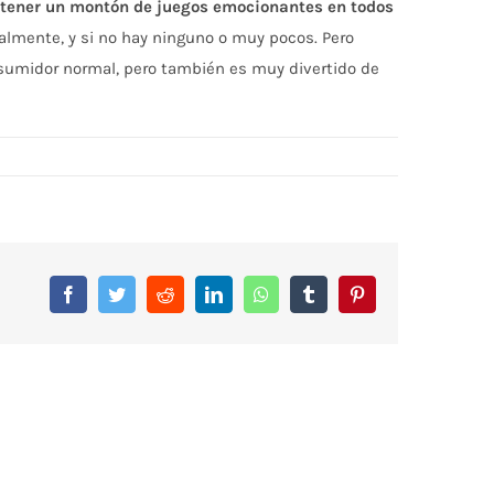
 tener un montón de juegos emocionantes en todos
almente, y si no hay ninguno o muy pocos. Pero
nsumidor normal, pero también es muy divertido de
Facebook
Twitter
Reddit
LinkedIn
WhatsApp
Tumblr
Pinterest