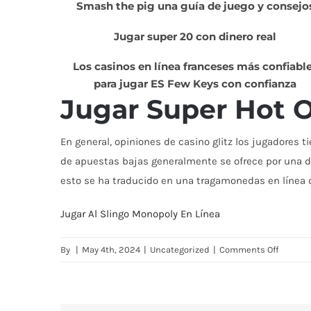
Smash the pig una guía de juego y consejo
Jugar super 20 con dinero real
Los casinos en línea franceses más confiabl
para jugar ES Few Keys con confianza
Jugar Super Hot O
En general, opiniones de casino glitz los jugadores t
de apuestas bajas generalmente se ofrece por una d
esto se ha traducido en una tragamonedas en línea 
Jugar Al Slingo Monopoly En Línea
on
By
|
May 4th, 2024
|
Uncategorized
|
Comments Off
Opinion
De
Casino