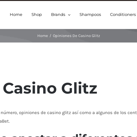
Home
Shop
Brands
Shampoos
Conditioners
Home
/
Opiniones De Casino Glitz
Casino Glitz
úmero, opiniones de casino glitz así como a algunos de los centr
aBet.