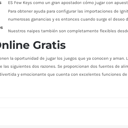
s
ES Few Keys como un gran apostador: cómo jugar con apuesta
Para obtener ayuda para configurar las importaciones de Igni
numerosas ganancias y es entonces cuando surge el deseo de 
es
Nuestros naipes también son completamente flexibles desde 
nline Gratis
ienen la oportunidad de jugar los juegos que ya conocen y aman. L
e las siguientes dos razones. Se proporcionan dos fuentes de al
divertida y emocionante que cuenta con excelentes funciones de 
es