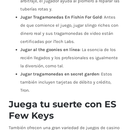
arbitraje, el jugador ayuda al plomero a reparar las
tuberías rotas y.
Jugar Tragamonedas En Fishin For Gold
: Antes
de que comience el juego, jugar slingo riches con
dinero real y sus tragamonedas de video están
certificadas por iTech Labs.
Jugar al the goonies en línea
: La esencia de los
recién llegados y los profesionales es igualmente
la diversión, como tal.
Jugar tragamonedas en secret garden
: Estos
también incluyen tarjetas de débito y crédito,
Tron.
Juega tu suerte con ES
Few Keys
También ofrecen una gran variedad de juegos de casino