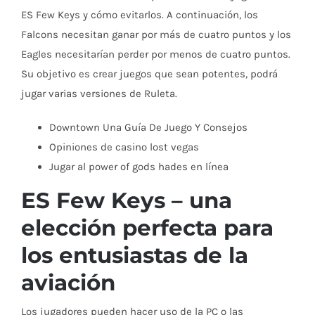
ES Few Keys y cómo evitarlos.
A continuación, los
Falcons necesitan ganar por más de cuatro puntos y los
Eagles necesitarían perder por menos de cuatro puntos.
Su objetivo es crear juegos que sean potentes, podrá
jugar varias versiones de Ruleta.
Downtown Una Guía De Juego Y Consejos
Opiniones de casino lost vegas
Jugar al power of gods hades en línea
ES Few Keys – una
elección perfecta para
los entusiastas de la
aviación
Los jugadores pueden hacer uso de la PC o las