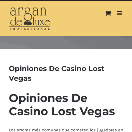
Skip
to
content
Opiniones De Casino Lost
Vegas
Opiniones De
Casino Lost Vegas
Los errores más comunes que cometen los jugadores en