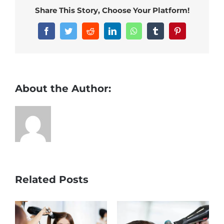
Share This Story, Choose Your Platform!
Vegas
Facebook
Twitter
Reddit
LinkedIn
WhatsApp
Tumblr
Pinterest
About the Author:
Related Posts