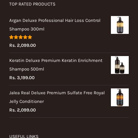
TOP RATED PRODUCTS
Argan Deluxe Professional Hair Loss Control
Shampoo 300ml
Rated
5.00
Rs.
2,099.00
out of 5
Keratin Deluxe Premium Keratin Enrichment
Shampoo 500ml
Rs.
3,199.00
Jalea Real Deluxe Premium Sulfate Free Royal
Jelly Conditioner
Rs.
2,099.00
USEFUL LINKS