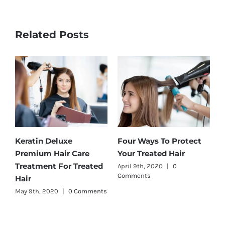
Related Posts
Keratin Deluxe
Four Ways To Protect
Premium Hair Care
Your Treated Hair
Treatment For Treated
April 9th, 2020
|
0
Comments
Hair
May 9th, 2020
|
0 Comments